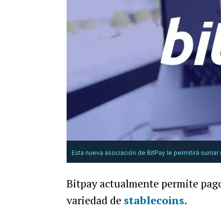
Esta nueva asociación de BitPay le permitirá sumar
Bitpay actualmente permite pag
variedad de
stablecoins
.