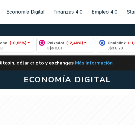
Economía Digital
Finanzas 4.0
Empleo 4.0
Sta
%)
Polkadot
(-2,46%)
Chainlink
(-1,34%)
u$s 0,81
u$s 8,20
ALERTA
Bitcoin, dólar cripto y exchanges
Más información
CLARITY ACT EN ARGENTI
ECONOMÍA DIGITAL