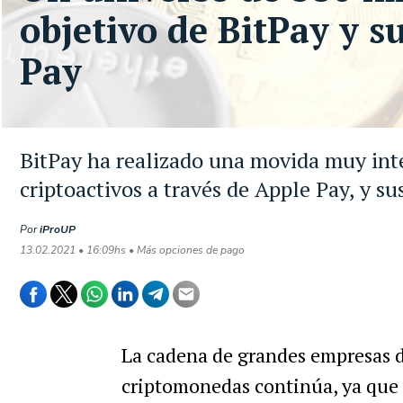
objetivo de BitPay y s
Pay
BitPay ha realizado una movida muy inte
criptoactivos a través de Apple Pay, y s
Por
iProUP
13.02.2021 • 16:09hs • Más opciones de pago
La cadena de grandes empresas 
criptomonedas continúa, ya que