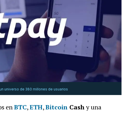
 un universo de 380 millones de usuarios
os en
BTC
,
ETH
,
Bitcoin
Cash
y una