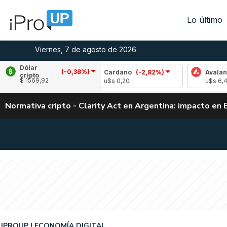
Lo último
Viernes, 7 de agosto de 2026
Dólar
(-0,38%)
,11%)
Cardano
(-2,82%)
Avalanche
(-0,95
cripto
$ 1569,92
u$s 0,20
u$s 6,40
Normativa cripto - Clarity Act en Argentina: impacto en 
IPROUP
ECONOMÍA DIGITAL