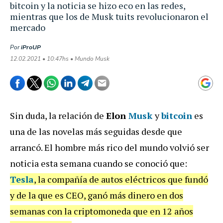
bitcoin y la noticia se hizo eco en las redes,
mientras que los de Musk tuits revolucionaron el
mercado
Por
iProUP
12.02.2021 • 10:47hs • Mundo Musk
Sin duda, la relación de
Elon
Musk
y
bitcoin
es
una de las novelas más seguidas desde que
arrancó. El hombre más rico del mundo volvió ser
noticia esta semana cuando se conoció que:
Tesla
, la compañía de autos eléctricos que fundó
y de la que es CEO, ganó más dinero en dos
semanas con la criptomoneda que en 12 años