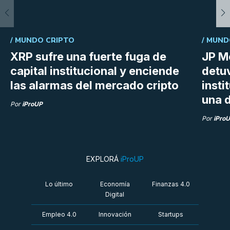
/
MUNDO CRIPTO
/
MUND
XRP sufre una fuerte fuga de
JP M
capital institucional y enciende
detu
las alarmas del mercado cripto
insti
una d
Por
iProUP
Por
iPro
EXPLORÁ
iProUP
Lo último
Economía
Finanzas 4.0
Digital
Empleo 4.0
Innovación
Startups