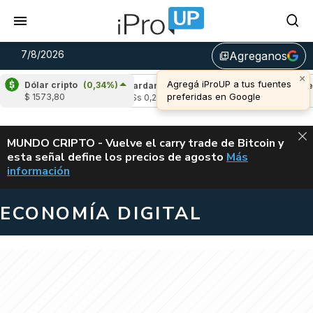
7/8/2026
Agreganos
library_add
×
Agregá iProUP a tus fuentes
Dólar cripto
(0,34%)
-2,91%)
Cardano
(6,63%)
Avalanche
(-4,
preferidas en Google
$ 1573,80
u$s 0,20
u$s 6,41
ALERTA
MUNDO CRIPTO - Vuelve el carry trade de Bitcoin y
esta señal define los precios de agosto
Más
VUELVE EL CAR
información
ECONOMÍA DIGITAL