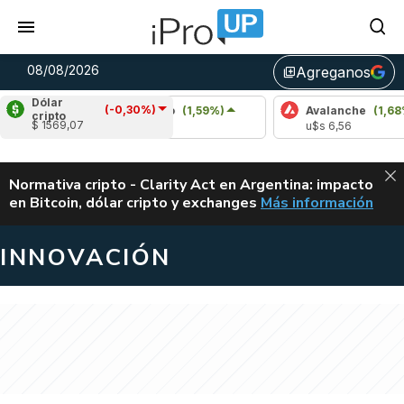
08/08/2026
Agreganos
library_add
Dólar
(-0,30%)
)
Cardano
(1,59%)
Avalanche
(1,68%)
cripto
$ 1569,07
u$s 0,20
u$s 6,56
ALERTA
Normativa cripto - Clarity Act en Argentina: impacto
en Bitcoin, dólar cripto y exchanges
Más información
CLARITY ACT EN AR
INNOVACIÓN