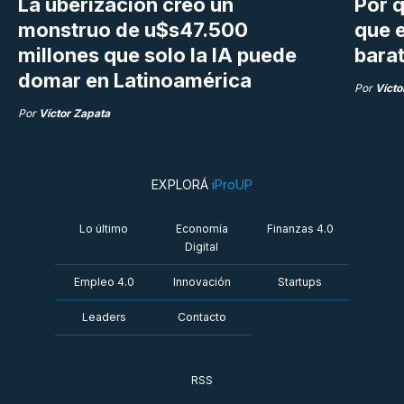
La uberización creó un
Por q
monstruo de u$s47.500
que e
millones que solo la IA puede
bara
domar en Latinoamérica
Por
Vícto
Por
Víctor Zapata
EXPLORÁ
iProUP
Lo último
Economía
Finanzas 4.0
Digital
Empleo 4.0
Innovación
Startups
Leaders
Contacto
RSS