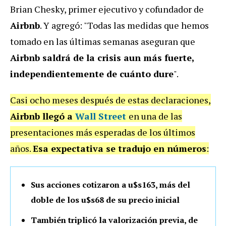
Brian Chesky, primer ejecutivo y cofundador de
Airbnb
. Y agregó: "Todas las medidas que hemos
tomado en las últimas semanas aseguran que
Airbnb saldrá de la crisis aun más fuerte,
independientemente de cuánto dure
".
Casi ocho meses después de estas declaraciones,
Airbnb llegó a
Wall Street
en una de las
presentaciones más esperadas de los últimos
años.
Esa expectativa se tradujo en números
:
Sus acciones cotizaron a u$s163, más del
doble de los u$s68 de su precio inicial
También triplicó la valorización previa, de