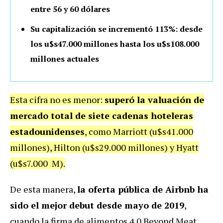
entre 56 y 60 dólares
Su capitalización se incrementó 113%: desde
los u$s47.000 millones hasta los u$s108.000
millones actuales
Esta cifra no es menor:
superó la valuación de
mercado total de siete cadenas hoteleras
estadounidenses
, como Marriott (u$s41.000
millones), Hilton (u$s29.000 millones) y Hyatt
(u$s7.000 M).
De esta manera,
la oferta pública de Airbnb ha
sido el mejor debut desde mayo de 2019
,
cuando la firma de alimentos 4.0 Beyond Meat