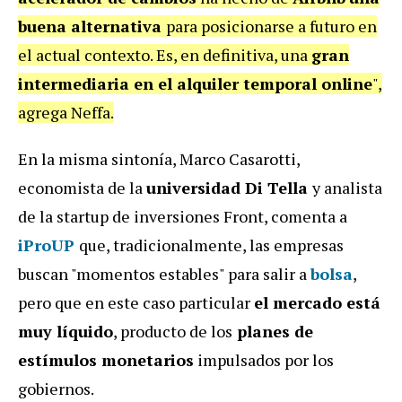
buena alternativa
para posicionarse a futuro en
el actual contexto. Es, en definitiva, una
gran
intermediaria en el alquiler temporal online
",
agrega Neffa.
En la misma sintonía, Marco Casarotti,
economista de la
universidad Di Tella
y analista
de la startup de inversiones Front, comenta a
iProUP
que, tradicionalmente, las empresas
buscan "momentos estables" para salir a
bolsa
,
pero que en este caso particular
el mercado está
muy líquido
, producto de los
planes de
estímulos monetarios
impulsados por los
gobiernos.