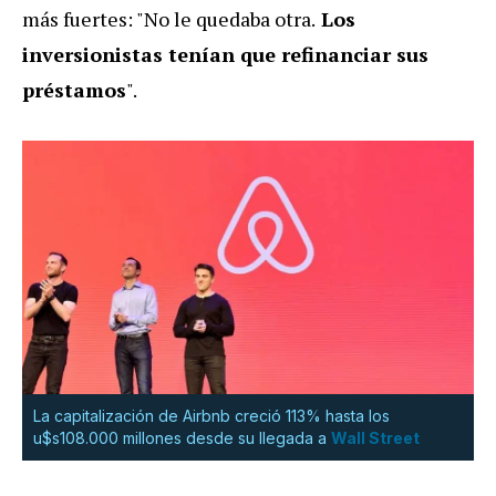
más fuertes: "No le quedaba otra.
Los
inversionistas tenían que refinanciar sus
préstamos
".
La capitalización de Airbnb creció 113% hasta los
u$s108.000 millones desde su llegada a
Wall Street