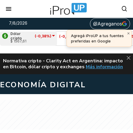
7/8/2026
Agreganos
library_add
Dólar
(-0,38%)
Cardano
(-0,60%)
Avalanche
(-0,45%)
cripto
$ 1567,61
u$s 0,20
u$s 6,43
ALERTA
Normativa cripto - Clarity Act en Argentina: impacto
en Bitcoin, dólar cripto y exchanges
Más información
CLARITY ACT EN AR
ECONOMÍA DIGITAL