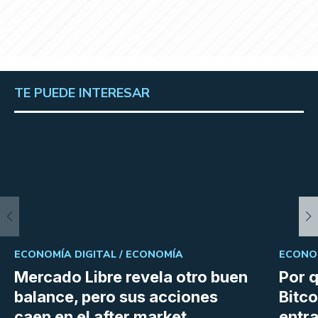
TE PUEDE INTERESAR
ECONOMÍA DIGITAL /
ECONOMÍA
ECONOM
Mercado Libre revela otro buen
Por q
balance, pero sus acciones
Bitco
caen en el after market
entra