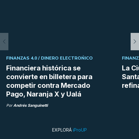
FINANZAS 4.0 /
DINERO ELECTROŃICO
FINANZ
Financiera histórica se
La C
convierte en billetera para
Sant
competir contra Mercado
refin
Pago, Naranja X y Ualá
Por
Andrés Sanguinetti
EXPLORÁ
iProUP