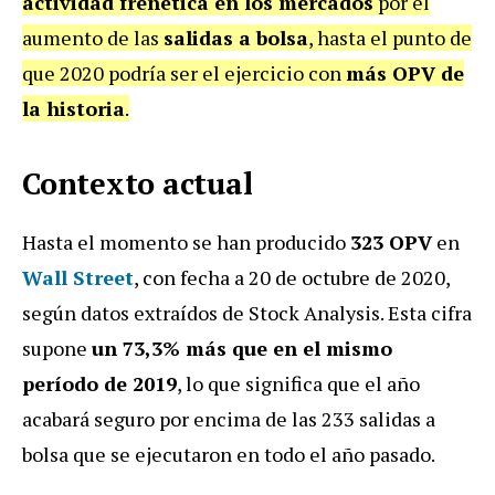
actividad frenética en los mercados
por el
aumento de las
salidas a bolsa
, hasta el punto de
que 2020 podría ser el ejercicio con
más OPV de
la historia
.
Contexto actual
Hasta el momento se han producido
323 OPV
en
Wall Street
, con fecha a 20 de octubre de 2020,
según datos extraídos de Stock Analysis. Esta cifra
supone
un 73,3% más que en el mismo
período de 2019
, lo que significa que el año
acabará seguro por encima de las 233 salidas a
bolsa que se ejecutaron en todo el año pasado.