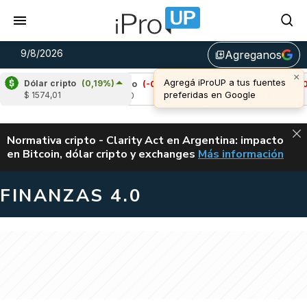
9/8/2026
Agreganos
library_add
Dólar cripto
(0,19%)
Cardano
(-0,02%)
Avalanche
(-1,08%)
$ 1574,01
u$s 0,20
u$s 6,49
ALERTA
Normativa cripto - Clarity Act en Argentina: impacto
en Bitcoin, dólar cripto y exchanges
Más información
CLARITY ACT EN AR
FINANZAS 4.0