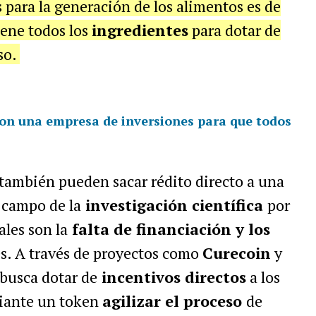
 para la generación de los alimentos es de
ene todos los
ingredientes
para dotar de
so.
ron una empresa de inversiones para que todos
también pueden sacar rédito directo a una
 campo de la
investigación científica
por
les son la
falta de financiación y los
s. A través de proyectos como
Curecoin
y
busca dotar de
incentivos directos
a los
diante un token
agilizar el proceso
de