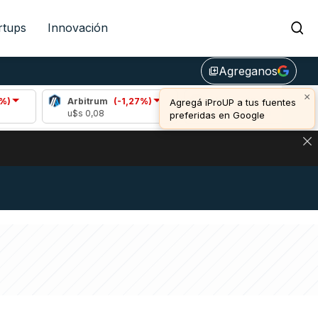
rtups
Innovación
Agreganos
library_add
×
Arbitrum
(-1,27%)
Bitcoin
(0,37%)
Et
Agregá iProUP a tus fuentes
u$s 0,08
u$s 64.804,00
u$s
preferidas en Google
NA: IMPACTO EN BITCOIN, DÓLAR CRIPTO Y EXCHANGES