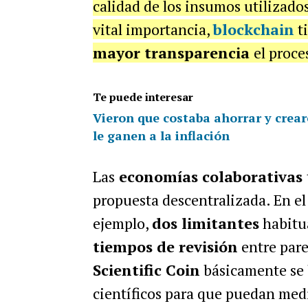
calidad de los insumos utilizados
vital importancia,
blockchain
ti
mayor transparencia
el proce
Te puede interesar
Vieron que costaba ahorrar y crea
le ganen a la inflación
Las
economías colaborativas
propuesta descentralizada. En el
ejemplo,
dos limitantes
habitua
tiempos de revisión
entre pare
Scientific Coin
básicamente se 
científicos para que puedan me