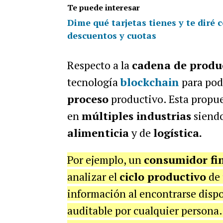
Te puede interesar
Dime qué tarjetas tienes y te diré 
descuentos y cuotas
Respecto a la
cadena de produ
tecnología
blockchain
para pod
proceso
productivo. Esta propue
en
múltiples industrias
siendo
alimenticia
y de
logística.
Por ejemplo, un
consumidor fi
analizar el
ciclo productivo
de 
información al encontrarse disp
auditable por cualquier persona.