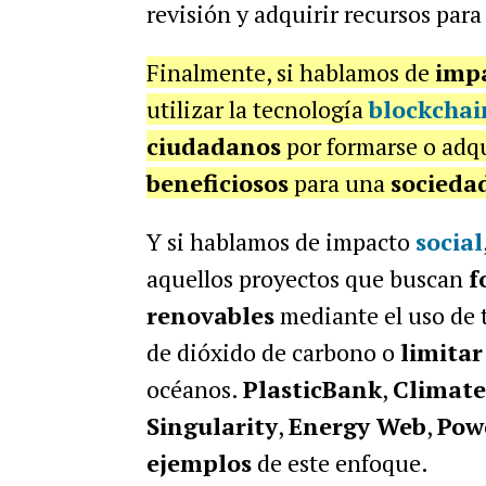
revisión y adquirir recursos para
Finalmente, si hablamos de
imp
utilizar la tecnología
blockchai
ciudadanos
por formarse o adq
beneficiosos
para una
socieda
Y si hablamos de impacto
social
aquellos proyectos que buscan
f
renovables
mediante el uso de 
de dióxido de carbono o
limita
océanos.
PlasticBank
,
Climat
Singularity
,
Energy Web
,
Pow
ejemplos
de este enfoque.