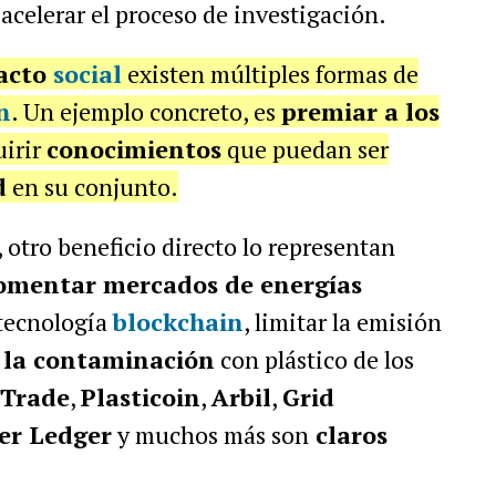
 acelerar el proceso de investigación.
acto
social
existen múltiples formas de
n
. Un ejemplo concreto, es
premiar a los
uirir
conocimientos
que puedan ser
d
en su conjunto.
, otro beneficio directo lo representan
omentar mercados de energías
tecnología
blockchain
, limitar la emisión
r la contaminación
con plástico de los
eTrade
,
Plasticoin
,
Arbil
,
Grid
er Ledger
y muchos más son
claros