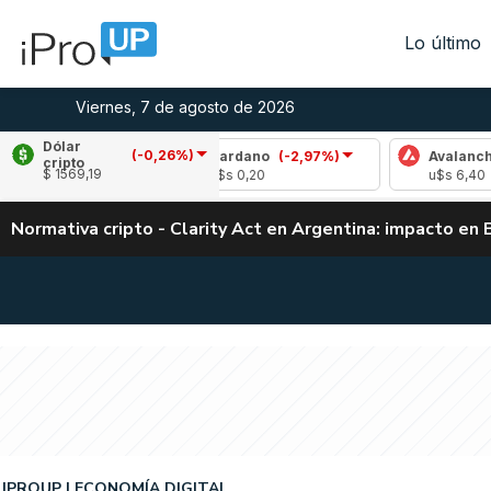
Lo último
Viernes, 7 de agosto de 2026
Dólar
(-0,26%)
17%)
Cardano
(-2,97%)
Avalanche
(-1,12%
cripto
$ 1569,19
u$s 0,20
u$s 6,40
Normativa cripto - Clarity Act en Argentina: impacto en 
IPROUP
ECONOMÍA DIGITAL