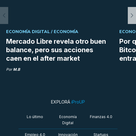
ECONOMÍA DIGITAL /
ECONOMÍA
ECONOM
Mercado Libre revela otro buen
Por q
balance, pero sus acciones
Bitco
caen en el after market
entra
Por
M.B
EXPLORÁ
iProUP
Lo último
Economía
Finanzas 4.0
Digital
Empleo 4.0
Innovación
Startups