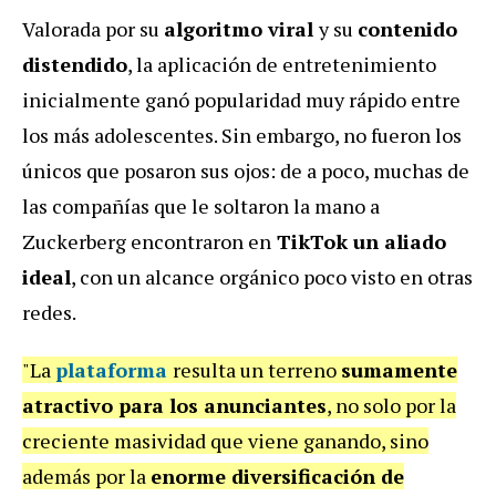
Valorada por su
algoritmo viral
y su
contenido
distendido
, la aplicación de entretenimiento
inicialmente ganó popularidad muy rápido entre
los más adolescentes. Sin embargo, no fueron los
únicos que posaron sus ojos: de a poco, muchas de
las compañías que le soltaron la mano a
Zuckerberg encontraron en
TikTok un aliado
ideal
, con un alcance orgánico poco visto en otras
redes.
"La
plataforma
resulta un terreno
sumamente
atractivo para los anunciantes
, no solo por la
creciente masividad que viene ganando, sino
además por la
enorme diversificación de