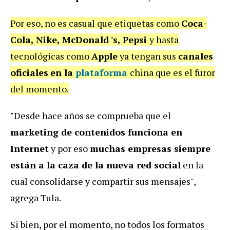
Por eso, no es casual que etiquetas como
Coca-
Cola, Nike, McDonald 's, Pepsi
y hasta
tecnológicas como
Apple
ya tengan sus
canales
oficiales
en la
plataforma
china que es el furor
del momento.
"Desde hace años se comprueba que el
marketing de contenidos funciona en
Internet
y por eso
muchas empresas siempre
están a la caza de la nueva red social
en la
cual consolidarse y compartir sus mensajes",
agrega Tula.
Si bien, por el momento, no todos los formatos