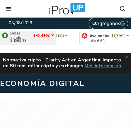
08/08/2026
Agreganos
library_add
Dólar
(-0,49%)
Cardano
(0,91%)
Avalanche
(1,79%)
cripto
$ 1565,28
u$s 0,20
u$s 6,53
ALERTA
Normativa cripto - Clarity Act en Argentina: impacto
en Bitcoin, dólar cripto y exchanges
Más información
CLARITY ACT EN AR
ECONOMÍA DIGITAL