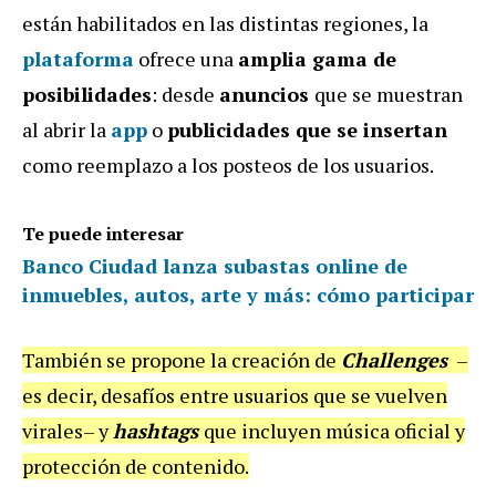
están habilitados en las distintas regiones, la
plataforma
ofrece una
amplia gama de
posibilidades
: desde
anuncios
que se muestran
al abrir la
app
o
publicidades que se insertan
como reemplazo a los posteos de los usuarios.
Te puede interesar
Banco Ciudad lanza subastas online de
inmuebles, autos, arte y más: cómo participar
También se propone la creación de
Challenges
–
es decir, desafíos entre usuarios que se vuelven
virales– y
hashtags
que incluyen música oficial y
protección de contenido.