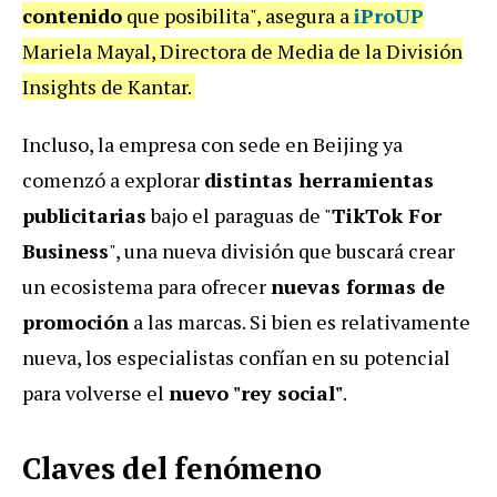
contenido
que posibilita", asegura a
iProUP
Mariela Mayal, Directora de Media de la División
Insights de Kantar.
Incluso, la empresa con sede en Beijing ya
comenzó a explorar
distintas herramientas
publicitarias
bajo el paraguas de "
TikTok For
Business
", una nueva división que buscará crear
un ecosistema para ofrecer
nuevas formas de
promoción
a las marcas. Si bien es relativamente
nueva, los especialistas confían en su potencial
para volverse el
nuevo "rey social"
.
Claves del fenómeno