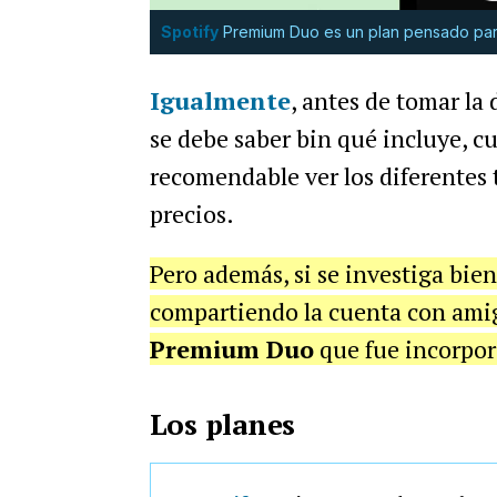
Spotify
Premium Duo es un plan pensado para
Igualmente
, antes de tomar la
se debe saber bin qué incluye, cu
recomendable ver los diferentes 
precios.
Pero además, si se investiga bie
compartiendo la cuenta con amig
Premium Duo
que fue incorpor
Los planes