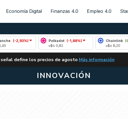
Economía Digital
Finanzas 4.0
Empleo 4.0
Sta
,93%)
Polkadot
(-1,88%)
Chainlink
(0,40%)
u$s 0,82
u$s 8,20
ALERTA
 señal define los precios de agosto
Más información
VUELVE EL CARRY TRA
INNOVACIÓN