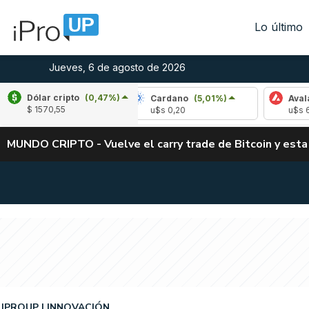
Lo último
Jueves, 6 de agosto de 2026
Dólar cripto
(0,47%)
(-2,26%)
Cardano
(5,01%)
Avalanche
(-2
$ 1570,55
4
u$s 0,20
u$s 6,45
MUNDO CRIPTO - Vuelve el carry trade de Bitcoin y esta
IPROUP
INNOVACIÓN