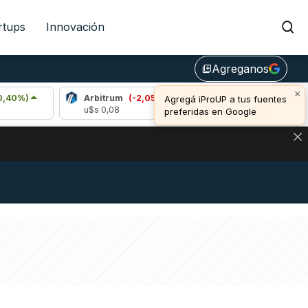
rtups
Innovación
Agreganos
library_add
×
Arbitrum
(-2,05%)
Bitcoin
(-0,41%)
Agregá iProUP a tus fuentes
u$s 0,08
u$s 64.319,00
preferidas en Google
DE DE BITCOIN Y ESTA SEÑAL DEFINE LOS PRECIOS DE AG