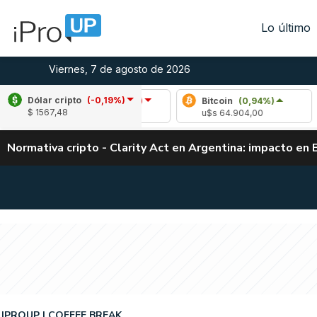
Lo último
Viernes, 7 de agosto de 2026
Dólar cripto
(-0,19%)
Bitcoin
(0,94%)
Eth
$ 1567,48
u$s 64.904,00
u$s
Normativa cripto - Clarity Act en Argentina: impacto en 
IPROUP
COFFEE BREAK