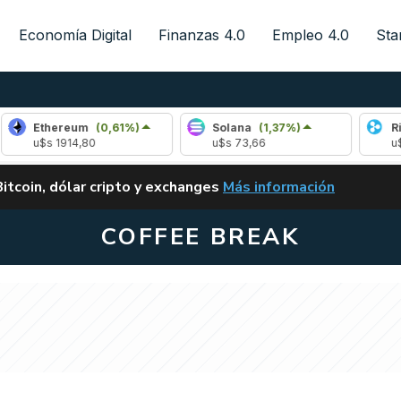
Economía Digital
Finanzas 4.0
Empleo 4.0
Sta
ereum
(0,61%)
Solana
(1,37%)
Ripple
(-1
 1914,80
u$s 73,66
u$s 1,02
ALERTA
Bitcoin, dólar cripto y exchanges
Más información
CLARITY ACT EN ARGENTI
COFFEE BREAK