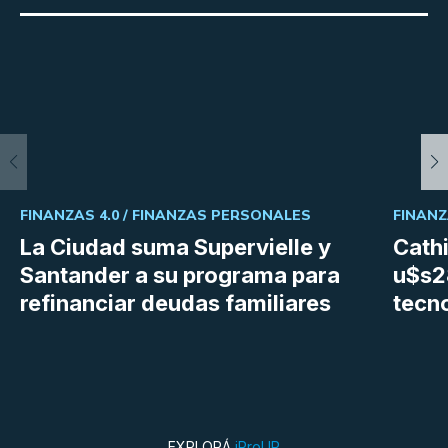
FINANZAS 4.0 /
FINANZAS PERSONALES
FINANZ
La Ciudad suma Supervielle y
Cath
Santander a su programa para
u$s28
refinanciar deudas familiares
tecn
EXPLORÁ
iProUP