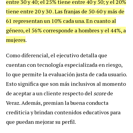
entre 30 y 40; el 25% tiene entre 40 y 50; y el 20%
tiene entre 20 y 30 . Las franjas de 50-60 y más de
61 representan un 10% cada una. En cuanto al
género, el 56% corresponde a hombres y el 44%, a
mujeres
.
Como diferencial, el ejecutivo detalla que
cuentan con tecnología especializada en riesgo,
lo que permite la evaluación justa de cada usuario.
Esto significa que son más inclusivos al momento
de aceptar a un cliente respecto del
score
de
Veraz. Además, premian la buena conducta
crediticia y brindan contenidos educativos para
que puedan mejorar su perfil.