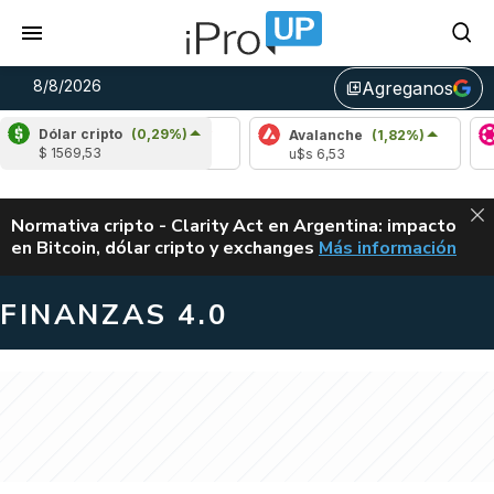
8/8/2026
Agreganos
library_add
Dólar cripto
(0,29%)
Cardano
(-0,35%)
Avalanche
(1,82%)
Polkad
$ 1569,53
u$s 0,20
u$s 6,53
u$s 0,
ALERTA
Normativa cripto - Clarity Act en Argentina: impacto
en Bitcoin, dólar cripto y exchanges
Más información
CLARITY ACT EN AR
FINANZAS 4.0