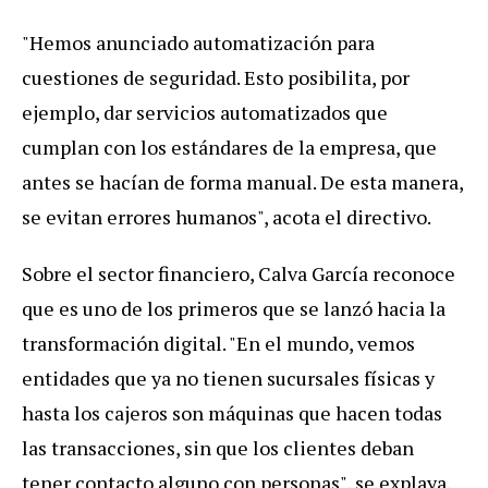
"
Hemos
anunciado
automatizaci
ó
n
para
cuestiones
de
seguridad
.
Esto
posibilita
,
por
ejemplo
,
dar
servicios
automatizados
que
cumplan
con
los
est
á
ndares
de
la
empresa
,
que
antes
se
hac
í
an
de
forma
manual
.
De
esta
manera
,
se
evitan
errores
humanos
",
acota
el
directivo
.
Sobre
el
sector
financiero
,
Calva
Garc
í
a
reconoce
que
es
uno
de
los
primeros
que
se
lanz
ó
hacia
la
transformaci
ó
n
digital
. "
En
el
mundo
,
vemos
entidades
que
ya
no
tienen
sucursales
f
í
sicas
y
hasta
los
cajeros
son
m
á
quinas
que
hacen
todas
las
transacciones
,
sin
que
los
clientes
deban
tener
contacto
alguno
con
personas
",
se
explaya
.