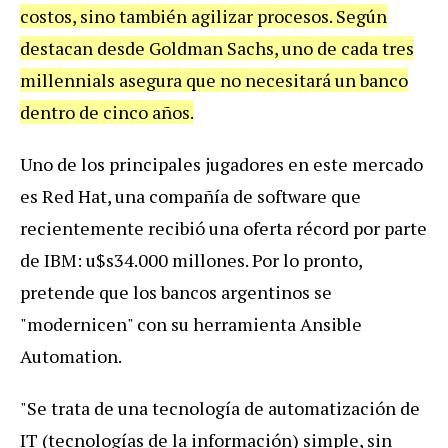
costos
,
sino
tambi
é
n
agilizar
procesos
.
Seg
ú
n
destacan
desde
Goldman
Sachs
,
uno
de
cada
tres
millennials
asegura
que
no
necesitar
á
un
banco
dentro
de
cinco
a
ñ
os
.
Uno
de
los
principales
jugadores
en
este
mercado
es
Red
Hat
,
una
compa
ñí
a
de
software
que
recientemente
recibi
ó
una
oferta
r
é
cord
por
parte
de
IBM
:
u
$
s34
.
000
millones
.
Por
lo
pronto
,
pretende
que
los
bancos
argentinos
se
"
modernicen
"
con
su
herramienta
Ansible
Automation
.
"
Se
trata
de
una
tecnolog
í
a
de
automatizaci
ó
n
de
IT
(
tecnolog
í
as
de
la
informaci
ó
n
)
simple
,
sin