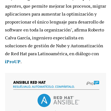
agentes
,
que
permite
mejorar
los
procesos
,
migrar
aplicaciones
para
aumentar
la
optimizaci
ó
n
y
proporcionar
el
ú
nico
lenguaje
para
desarrollo
de
software
en
toda
la
organizaci
ó
n
",
afirma
Roberto
Calva
Garc
í
a
,
ingeniero
especialista
en
soluciones
de
gesti
ó
n
de
Nube
y
Automatizaci
ó
n
de
Red
Hat
para
Latinoam
é
rica
,
en
di
á
logo
con
iProUP
.