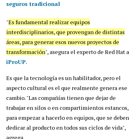
seguros tradicional
"
Es
fundamental
realizar
equipos
interdisciplinarios
,
que
provengan
de
distintas
á
reas
,
para
generar
esos
nuevos
proyectos
de
transformaci
ó
n
", asegura el experto de Red Hat a
iProUP
.
Es
que
la
tecnolog
í
a
es
un
habilitador
,
pero
el
aspecto
cultural
es
el
que
realmente
genera
ese
cambio
. "
Las
compa
ñí
as
tienen
que
dejar
de
trabajar
en
silos
o
en
compartimientos
estancos
,
para
empezar
a
hacerlo
en
equipos
,
que
se
deben
dedicar
al
producto
en
todos
sus
ciclos
de
vida
",
agrega
.