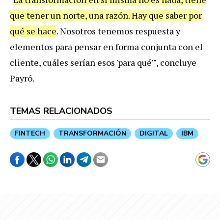
que
tener
un
norte
,
una
raz
ó
n
.
Hay
que
saber
por
qu
é
se
hace
. Nosotros tenemos respuesta y
elementos para pensar en forma conjunta con el
cliente, cuáles serían esos 'para qué'", concluye
Payró.
TEMAS RELACIONADOS
FINTECH
TRANSFORMACIÓN
DIGITAL
IBM