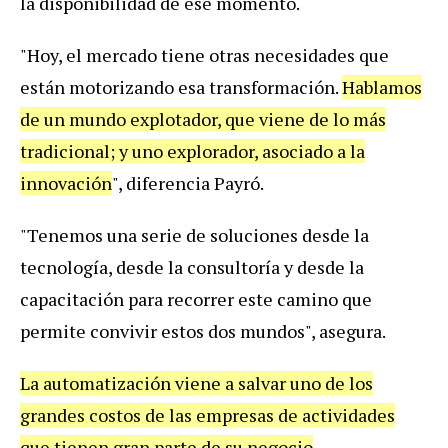
la
disponibilidad
de
ese
momento
.
"
Hoy
,
el
mercado
tiene
otras
necesidades
que
est
á
n
motorizando
esa
transformaci
ó
n
.
Hablamos
de
un
mundo
explotador
,
que
viene
de
lo
m
á
s
tradicional
;
y
uno
explorador
,
asociado
a
la
innovaci
ó
n
", diferencia Payró.
"
Tenemos
una
serie
de
soluciones
desde
la
tecnolog
í
a
,
desde
la
consultor
í
a
y
desde
la
capacitaci
ó
n
para
recorrer
este
camino
que
permite
convivir
estos
dos
mundos
",
asegura
.
La
automatizaci
ó
n
viene
a
salvar
uno
de
los
grandes
costos
de
las
empresas
de
actividades
que
tienen
gran
parte
de
su
negocio