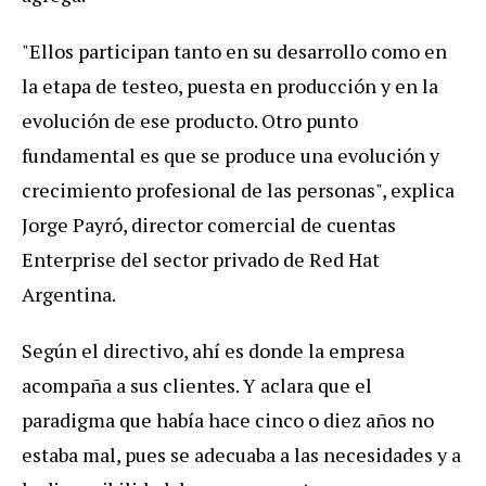
"
Ellos
participan
tanto
en
su
desarrollo
como
en
la
etapa
de
testeo
,
puesta
en
producci
ó
n
y
en
la
evoluci
ó
n
de
ese
producto
.
Otro
punto
fundamental
es
que
se
produce
una
evoluci
ó
n
y
crecimiento
profesional
de
las
personas
",
explica
Jorge
Payr
ó,
director
comercial
de
cuentas
Enterprise
del
sector
privado
de
Red
Hat
Argentina
.
Seg
ú
n
el
directivo
,
ah
í
es
donde
la
empresa
acompa
ñ
a
a
sus
clientes
.
Y
aclara
que
el
paradigma
que
hab
í
a
hace
cinco
o
diez
a
ñ
os
no
estaba
mal
,
pues
se
adecuaba
a
las
necesidades
y
a