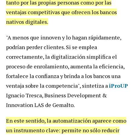
tanto
por
las
propias
personas
como
por
las
ventajas
competitivas
que
ofrecen
los
bancos
nativos
digitales
.
"
A
menos
que
innoven
y
lo
hagan
r
á
pidamente
,
podr
í
an
perder
clientes
.
Si
se
emplea
correctamente
,
la
digitalizaci
ó
n
simplifica
el
proceso
de
enrolamiento
,
aumenta
la
eficiencia
,
fortalece
la
confianza
y
brinda
a
los
bancos
una
ventaja
sobre
la
competencia
",
sintetiza
a
iProUP
Ignacio Tresca, Business Development &
Innovation LAS de Gemalto.
En
este
sentido
,
la
automatizaci
ó
n
aparece
como
un
instrumento
clave
:
permite
no
s
ó
lo
reducir