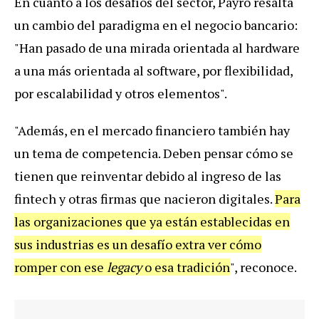
En
cuanto
a
los
desaf
í
os
del
sector
,
Payr
ó
resalta
un
cambio
del
paradigma
en
el
negocio
bancario
:
"
Han
pasado
de
una
mirada
orientada
al
hardware
a
una
m
á
s
orientada
al
software
,
por
flexibilidad
,
por
escalabilidad
y
otros
elementos
".
"
Adem
á
s
,
en
el
mercado
financiero
tambi
é
n
hay
un
tema
de
competencia
.
Deben
pensar
c
ó
mo
se
tienen
que
reinventar
debido
al
ingreso
de
las
fintech
y
otras
firmas
que
nacieron
digitales
.
Para
las
organizaciones
que
ya
est
á
n
establecidas
en
sus
industrias
es
un
desaf
í
o
extra
ver
c
ó
mo
romper
con
ese
legacy
o
esa
tradici
ó
n
",
reconoce
.