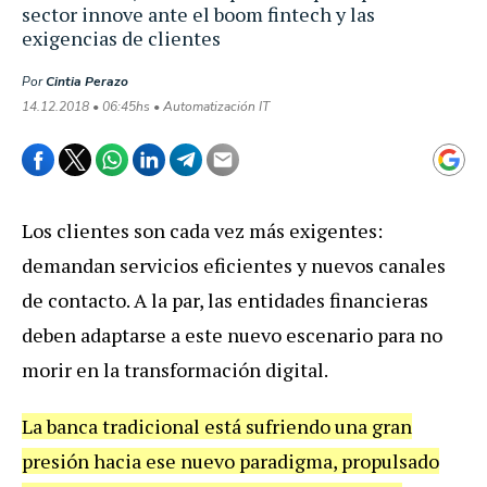
sector innove ante el boom fintech y las
exigencias de clientes
Por
Cintia Perazo
14.12.2018 • 06:45hs • Automatización IT
Los
clientes
son
cada
vez
m
á
s
exigentes
:
demandan
servicios
eficientes
y
nuevos
canales
de
contacto
.
A
la
par
,
las
entidades
financieras
deben
adaptarse
a
este
nuevo
escenario
para
no
morir
en
la
transformaci
ó
n
digital
.
La
banca
tradicional
est
á
sufriendo
una
gran
presi
ó
n
hacia
ese
nuevo
paradigma
,
propulsado