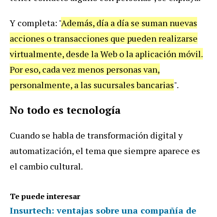
Y
completa
: "
Adem
á
s
,
d
í
a
a
d
í
a
se
suman
nuevas
acciones
o
transacciones
que
pueden
realizarse
virtualmente
,
desde
la
Web
o
la
aplicaci
ó
n
m
ó
vil
.
Por
eso
,
cada
vez
menos
personas
van
,
personalmente
,
a
las
sucursales
bancarias
".
No
todo
es
tecnolog
í
a
Cuando
se
habla
de
transformaci
ó
n
digital
y
automatizaci
ó
n
,
el
tema
que
siempre
aparece
es
el
cambio
cultural
.
Te puede interesar
Insurtech: ventajas sobre una compañía de