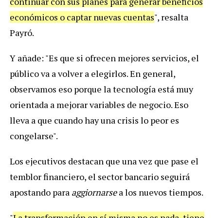
continuar
con
sus
planes
para
generar
beneficios
econ
ó
micos
o
captar
nuevas
cuentas
", resalta
Payró.
Y
a
ñ
ade
: "
Es
que
si
ofrecen
mejores
servicios
,
el
p
ú
blico
va
a
volver
a
elegirlos
.
En
general
,
observamos
eso
porque
la
tecnolog
í
a
est
á
muy
orientada
a
mejorar
variables
de
negocio
.
Eso
lleva
a
que
cuando
hay
una
crisis
lo
peor
es
congelarse
".
Los
ejecutivos
destacan
que
una
vez
que
pase
el
temblor
financiero
,
el
sector
bancario
seguir
á
apostando
para
aggiornarse
a los nuevos tiempos.
"
La
transformaci
ó
n
en
s
í
misma
no
es
nada
,
tiene