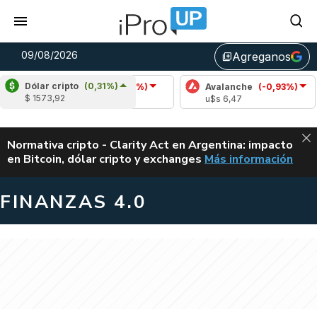
09/08/2026
Agreganos
library_add
Dólar cripto
(0,31%)
Cardano
(-0,23%)
Avalanche
(-0,93%)
P
$ 1573,92
u$s 0,20
u$s 6,47
u
ALERTA
Normativa cripto - Clarity Act en Argentina: impacto
en Bitcoin, dólar cripto y exchanges
Más información
CLARITY ACT EN AR
FINANZAS 4.0