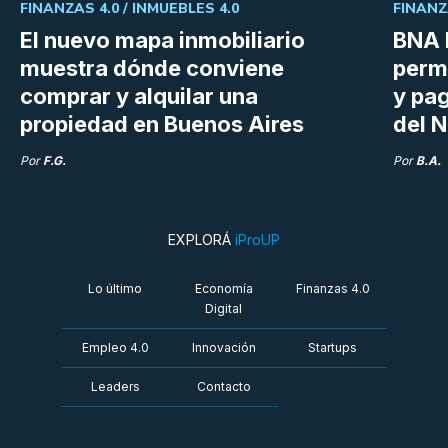
FINANZAS 4.0 /
INMUEBLES 4.0
FINANZ
El nuevo mapa inmobiliario
BNA 
muestra dónde conviene
perm
comprar y alquilar una
y pag
propiedad en Buenos Aires
del N
Por
F.G.
Por
B.A.
EXPLORÁ
iProUP
Lo último
Economía
Finanzas 4.0
Digital
Empleo 4.0
Innovación
Startups
Leaders
Contacto