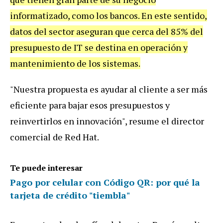
informatizado
,
como
los
bancos
.
En
este
sentido
,
datos
del
sector
aseguran
que
cerca
del
85
%
del
presupuesto
de
IT
se
destina
en
operaci
ó
n
y
mantenimiento
de
los
sistemas
.
"
Nuestra
propuesta
es
ayudar
al
cliente
a
ser
m
á
s
eficiente
para
bajar
esos
presupuestos
y
reinvertirlos
en
innovaci
ó
n
",
resume
el
director
comercial
de
Red
Hat
.
Te puede interesar
Pago por celular con Código QR: por qué la
tarjeta de crédito "tiembla"