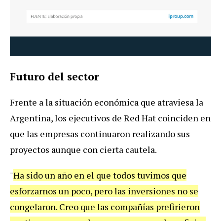
Futuro
del
sector
Frente
a
la
situaci
ó
n
econ
ó
mica
que
atraviesa
la
Argentina
,
los
ejecutivos
de
Red
Hat
coinciden
en
que
las
empresas
continuaron
realizando
sus
proyectos
aunque
con
cierta
cautela
.
"
Ha
sido
un
a
ñ
o
en
el
que
todos
tuvimos
que
esforzarnos
un
poco
,
pero
las
inversiones
no
se
congelaron
.
Creo
que
las
compa
ñí
as
prefirieron