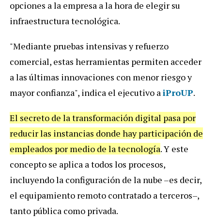
opciones
a
la
empresa
a
la
hora
de
elegir
su
infraestructura
tecnol
ó
gica
.
"
Mediante
pruebas
intensivas
y
refuerzo
comercial
,
estas
herramientas
permiten
acceder
a
las
ú
ltimas
innovaciones
con
menor
riesgo
y
mayor
confianza
",
indica
el
ejecutivo
a
iProUP
.
El
secreto
de
la
transformaci
ó
n
digital
pasa
por
reducir
las
instancias
donde
hay
participaci
ó
n
de
empleados
por
medio
de
la
tecnolog
í
a
.
Y
este
concepto
se
aplica
a
todos
los
procesos
,
incluyendo
la
configuraci
ó
n
de
la
nube
–
es
decir
,
el
equipamiento
remoto
contratado
a
terceros
–,
tanto
p
ú
blica
como
privada
.