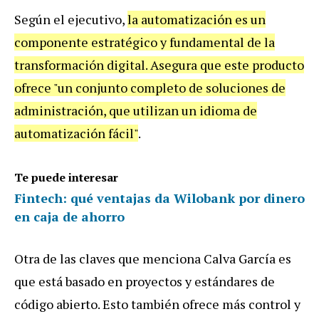
Seg
ú
n
el
ejecutivo
,
la
automatizaci
ó
n
es
un
componente
estrat
é
gico
y
fundamental
de
la
transformaci
ó
n
digital
.
Asegura
que
este
producto
ofrece
"
un
conjunto
completo
de
soluciones
de
administraci
ó
n
,
que
utilizan
un
idioma
de
automatizaci
ó
n
f
á
cil
"
.
Te puede interesar
Fintech: qué ventajas da Wilobank por dinero
en caja de ahorro
Otra
de
las
claves
que
menciona
Calva
Garc
í
a
es
que
est
á
basado
en
proyectos
y
est
á
ndares
de
c
ó
digo
abierto
.
Esto
tambi
é
n
ofrece
m
á
s
control
y