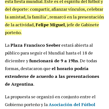
esta fiesta mundial. Éste es el espíritu del fútbol y
del deporte: compartir, afianzar vínculos, celebrar
la amistad, la familia", remarcó en la presentación
de la actividad,
Felipe Miguel
, jefe de Gabinete
porteño.
La
Plaza Francisco Seeber
estará abierta al
público para seguir el Mundial hasta el 18 de
diciembre y
funcionará de 9 a 19hs
. De todas
formas, destacaron que
el horario podría
extenderse de acuerdo a las presentaciones
de Argentina
.
La propuesta se organizó en conjunto entre el
Gobierno porteño y la
Asociación del Fútbol