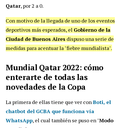
Qatar
, por 2 a 0.
Con motivo de la llegada de uno de los eventos
deportivos más esperados, el
Gobierno de la
Ciudad de Buenos Aires
dispuso una serie de
medidas para acentuar la "fiebre mundialista".
Mundial Qatar 2022: cómo
enterarte de todas las
novedades de la Copa
La primera de ellas tiene que ver con
Boti
,
el
chatbot del GCBA que funciona vía
WhatsApp
, el cual también se puso en "
Modo