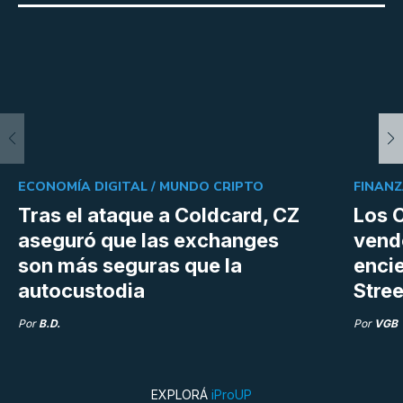
ECONOMÍA DIGITAL /
MUNDO CRIPTO
FINANZ
Tras el ataque a Coldcard, CZ
Los C
aseguró que las exchanges
vend
son más seguras que la
enci
autocustodia
Stree
Por
B.D.
Por
VGB
EXPLORÁ
iProUP