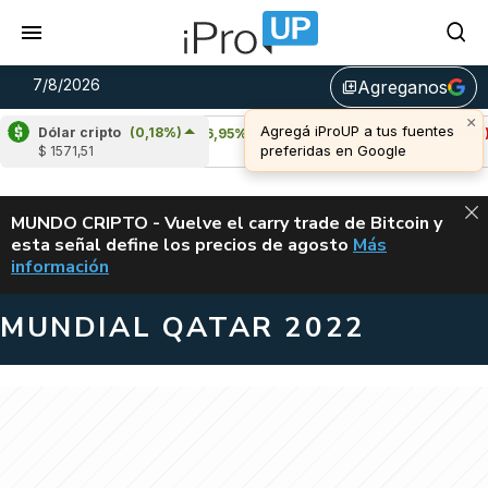
7/8/2026
Agreganos
library_add
Dólar cripto
(0,18%)
Cardano
(6,95%)
Avalanche
(-4,38%)
$ 1571,51
u$s 0,20
u$s 6,42
ALERTA
MUNDO CRIPTO - Vuelve el carry trade de Bitcoin y
esta señal define los precios de agosto
Más
VUELVE EL CAR
información
MUNDIAL QATAR 2022