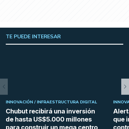
TE PUEDE INTERESAR
INNOVACIÓN /
INFRAESTRUCTURA DIGITAL
INNOVA
Chubut recibirá una inversión
Aler
de hasta US$5.000 millones
que i
para construir un mega centro
cont