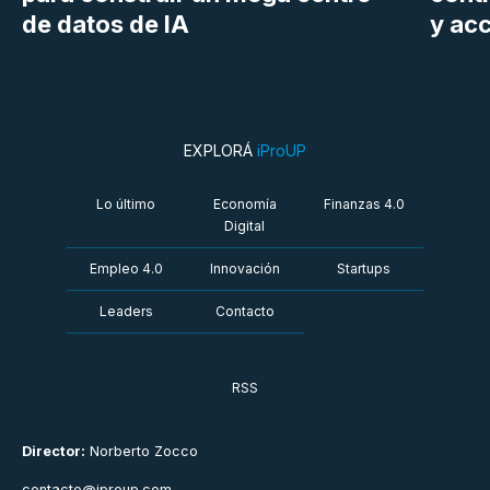
de datos de IA
y ac
EXPLORÁ
iProUP
Lo último
Economía
Finanzas 4.0
Digital
Empleo 4.0
Innovación
Startups
Leaders
Contacto
RSS
Director:
Norberto Zocco
contacto@iproup.com