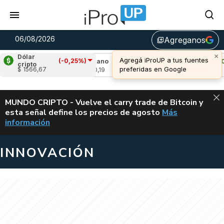
06/08/2026
Agreganos
library_add
Dólar
(-0,25%)
03%)
Cardano
(-1,10%)
Avalanche
(0,74%)
cripto
$ 1566,67
u$s 0,19
u$s 6,66
ALERTA
MUNDO CRIPTO - Vuelve el carry trade de Bitcoin y
esta señal define los precios de agosto
Más
VUELVE EL CAR
información
INNOVACIÓN