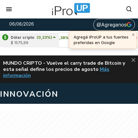
06/08/2026
Agreganos
library_add
Dólar cripto
(0,23%)
Cardano
(7,38%)
Avalanche
(-3,52%)
$ 1575,99
u$s 0,21
u$s 6,46
ALERTA
MUNDO CRIPTO - Vuelve el carry trade de Bitcoin y
esta señal define los precios de agosto
Más
VUELVE EL CAR
información
INNOVACIÓN