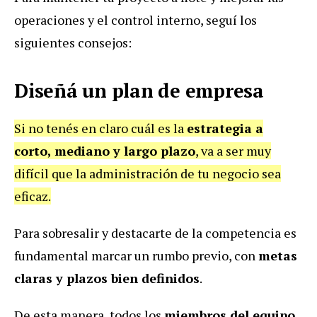
operaciones y el control interno, seguí los
siguientes consejos:
Diseñá un plan de empresa
Si no tenés en claro cuál es la
estrategia a
corto, mediano y largo plazo
, va a ser muy
difícil que la administración de tu negocio sea
eficaz.
Para sobresalir y destacarte de la competencia es
fundamental marcar un rumbo previo, con
metas
claras y plazos bien definidos
.
De esta manera, todos los
miembros del equipo