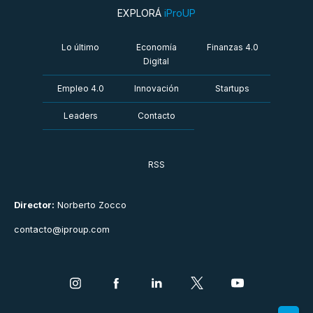
EXPLORÁ
iProUP
Lo último
Economía
Finanzas 4.0
Digital
Empleo 4.0
Innovación
Startups
Leaders
Contacto
RSS
Director:
Norberto Zocco
contacto@iproup.com