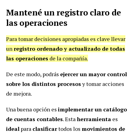
Mantené un registro claro de
las operaciones
Para tomar decisiones apropiadas es clave llevar
un
registro ordenado y actualizado de todas
las operaciones
de la compañía.
De este modo, podrás
ejercer un mayor control
sobre los distintos procesos
y tomar acciones
de mejora.
Una buena opción es
implementar un catálogo
de cuentas contables
. Esta
herramienta
es
ideal
para
clasificar
todos los
movimientos de