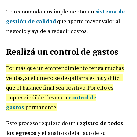
Te recomendamos implementar un
sistema de
gestión de calidad
que aporte mayor valor al
negocio y ayude a reducir costos.
Realizá un control de gastos
Por más que un emprendimiento tenga muchas
ventas, si el dinero se despilfarra es muy difícil
que el balance final sea positivo. Por ello es
imprescindible llevar un
control de
gastos
permanente.
Este proceso requiere de un
registro de todos
los egresos
y el análisis detallado de su