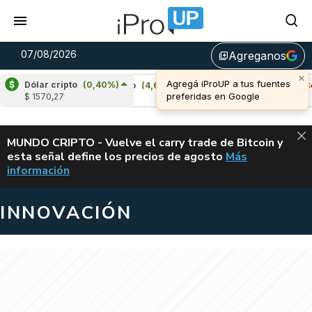
07/08/2026
Agreganos
library_add
×
Agregá iProUP a tus fuentes
Dólar cripto
(0,40%)
)
Cardano
(4,68%)
Avalanche
(-3,84%)
preferidas en Google
$ 1570,27
u$s 0,20
u$s 6,44
ALERTA
MUNDO CRIPTO - Vuelve el carry trade de Bitcoin y
esta señal define los precios de agosto
Más
VUELVE EL CAR
información
INNOVACIÓN