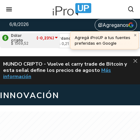
6/8/2026
Agreganos
library_add
×
Dólar
Agregá iProUP a tus fuentes
(-0,23%)
-1,49%)
Cardano
(8,17%)
Avalanche
(-2,
cripto
preferidas en Google
$ 1569,52
u$s 0,21
u$s 6,46
ALERTA
MUNDO CRIPTO - Vuelve el carry trade de Bitcoin y
esta señal define los precios de agosto
Más
VUELVE EL CAR
información
INNOVACIÓN