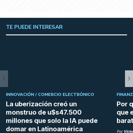
TE PUEDE INTERESAR
INNOVACIÓN /
COMERCIO ELECTRÓNICO
FINANZ
La uberización creó un
Por q
monstruo de u$s47.500
que e
millones que solo la IA puede
bara
domar en Latinoamérica
Por
Vícto