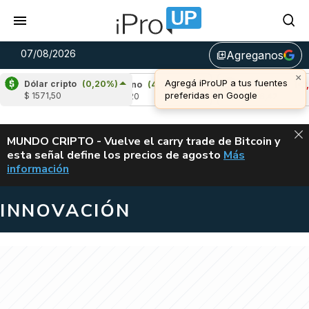
07/08/2026
Agreganos
library_add
×
Agregá iProUP a tus fuentes
Dólar cripto
(0,20%)
69%)
Cardano
(4,88%)
Avalanche
(-3,38%
preferidas en Google
$ 1571,50
u$s 0,20
u$s 6,42
ALERTA
MUNDO CRIPTO - Vuelve el carry trade de Bitcoin y
esta señal define los precios de agosto
Más
VUELVE EL CAR
información
INNOVACIÓN