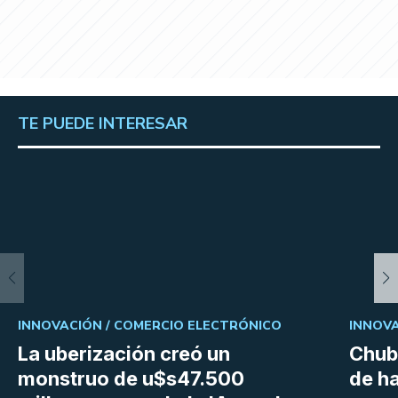
TE PUEDE INTERESAR
INNOVACIÓN /
COMERCIO ELECTRÓNICO
INNOVA
La uberización creó un
Chubu
monstruo de u$s47.500
de h