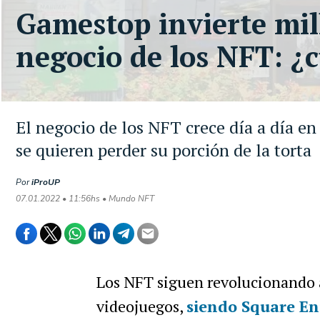
Gamestop invierte mil
negocio de los NFT: ¿c
El negocio de los NFT crece día a día en
se quieren perder su porción de la torta
Por
iProUP
07.01.2022 • 11:56hs • Mundo NFT
Los NFT siguen revolucionando a
videojuegos,
siendo Square En