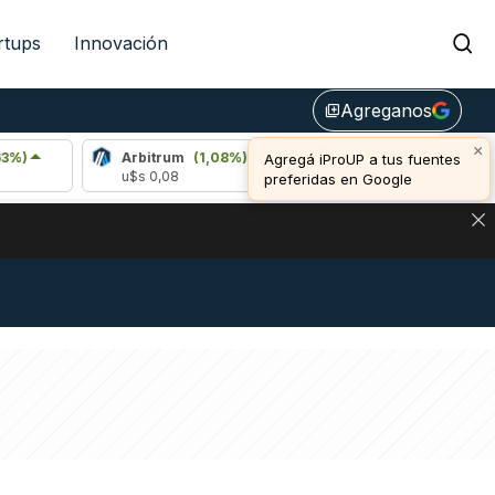
rtups
Innovación
Agreganos
library_add
×
Arbitrum
(1,08%)
Bitcoin
(0,69%)
E
Agregá iProUP a tus fuentes
u$s 0,08
u$s 65.023,00
u$
preferidas en Google
DE DE BITCOIN Y ESTA SEÑAL DEFINE LOS PRECIOS DE AG