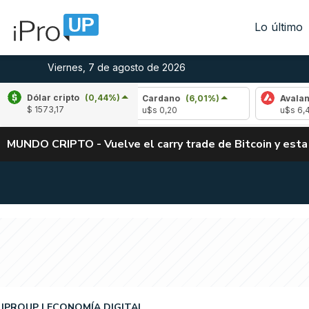
Lo último
Viernes, 7 de agosto de 2026
Dólar cripto
(0,44%)
,28%)
Cardano
(6,01%)
Avalanche
(0,15%
$ 1573,17
u$s 0,20
u$s 6,47
MUNDO CRIPTO - Vuelve el carry trade de Bitcoin y esta
IPROUP
ECONOMÍA DIGITAL