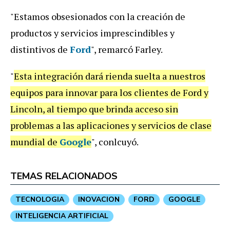
"Estamos obsesionados con la creación de
productos y servicios imprescindibles y
distintivos de
Ford
", remarcó Farley.
"
Esta integración dará rienda suelta a nuestros
equipos para innovar para los clientes de Ford y
Lincoln, al tiempo que brinda acceso sin
problemas a las aplicaciones y servicios de clase
mundial de
Google
", conlcuyó.
TEMAS RELACIONADOS
TECNOLOGIA
INOVACION
FORD
GOOGLE
INTELIGENCIA ARTIFICIAL