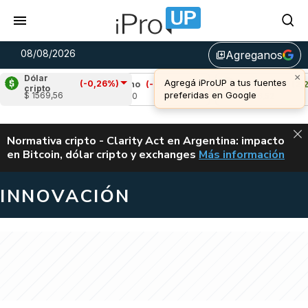
08/08/2026
Agreganos
library_add
Dólar
(-0,26%)
)
Cardano
(-1,44%)
Avalanche
(2,29%)
cripto
$ 1569,56
u$s 0,20
u$s 6,52
ALERTA
Normativa cripto - Clarity Act en Argentina: impacto
en Bitcoin, dólar cripto y exchanges
Más información
CLARITY ACT EN AR
INNOVACIÓN