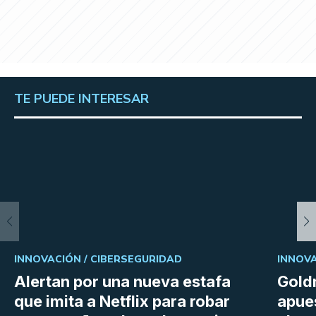
TE PUEDE INTERESAR
INNOVACIÓN /
CIBERSEGURIDAD
INNOVA
Alertan por una nueva estafa
Gold
que imita a Netflix para robar
apues