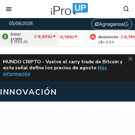
05/08/2026
Agreganos
library_add
Dólar
(-0,20%)
Cardano
(-0,74%)
Avalanche
(-0,74%)
cripto
$ 1569,45
u$s 0,19
u$s 6,64
ALERTA
MUNDO CRIPTO - Vuelve el carry trade de Bitcoin y
esta señal define los precios de agosto
Más
VUELVE EL CAR
información
INNOVACIÓN