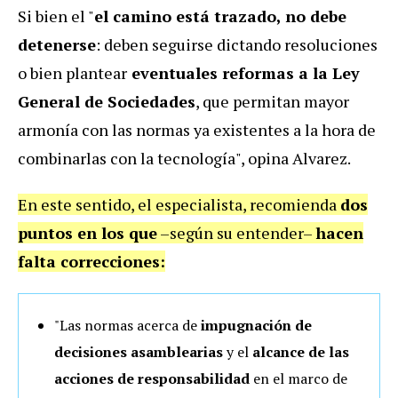
Si bien el "
el camino está trazado, no debe
detenerse
: deben seguirse dictando resoluciones
o bien plantear
eventuales reformas a la Ley
General de Sociedades
, que permitan mayor
armonía con las normas ya existentes a la hora de
combinarlas con la tecnología", opina Alvarez.
En este sentido, el especialista, recomienda
dos
puntos en los que
–según su entender–
hacen
falta correcciones:
"Las normas acerca de
impugnación de
decisiones asamblearias
y el
alcance de las
acciones de responsabilidad
en el marco de