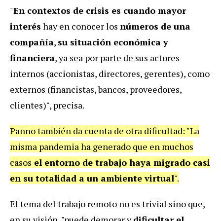
"
En contextos de crisis es cuando mayor
interés
hay en conocer los
números de una
compañía
,
su situación económica y
financiera
, ya sea por parte de sus actores
internos (accionistas, directores, gerentes), como
externos (financistas, bancos, proveedores,
clientes)", precisa.
Panno también da cuenta de otra dificultad: "La
misma pandemia ha generado que en muchos
casos
el entorno de trabajo haya migrado casi
en su totalidad a un ambiente virtual
".
El tema del trabajo remoto no es trivial sino que,
en su visión, "puede demorar y
dificultar el