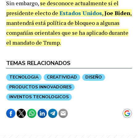
Sin embargo,
se desconoce actualmente si el
presidente electo de
Estados Unidos
,
Joe Biden
,
mantendrá está política de bloqueo a algunas
compañías orientales que se ha aplicado durante
el mandato de Trump.
TEMAS RELACIONADOS
TECNOLOGIA
CREATIVIDAD
DISEÑO
PRODUCTOS INNOVADORES
INVENTOS TECNOLOGICOS