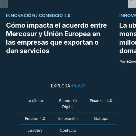
INNOVACIÓN /
COMERCIO 4.0
INNOVA
Cómo impacta el acuerdo entre
La ub
Mercosur y Unión Europea en
mons
las empresas que exportan o
millo
dan servicios
doma
Por
Vícto
EXPLORÁ
iProUP
Lo último
Economía
Finanzas 4.0
Digital
Empleo 4.0
Innovación
Startups
Leaders
Contacto