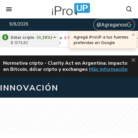
9/8/2026
Agreganos
library_add
Dólar cripto
(0,26%)
%)
Cardano
(-1,81%)
Avalanche
(-0,49%)
$ 1574,82
u$s 0,20
u$s 6,47
ALERTA
Normativa cripto - Clarity Act en Argentina: impacto
en Bitcoin, dólar cripto y exchanges
Más información
CLARITY ACT EN AR
INNOVACIÓN