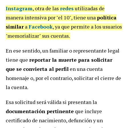
Instagram
, otra de las
redes
utilizadas de
manera intensiva por "el 10", tiene una
política
similar
a
Facebook
, ya que permite a los usuarios
"memorializar" sus cuentas.
En ese sentido, un familiar o representante legal
tiene que
reportar la muerte para solicitar
que se convierta al perfil
en una cuenta
homenaje o, por el contrario, solicitar el cierre de
la cuenta.
Esa solicitud será válida si presentan la
documentación pertinente
que incluye
certificado de nacimiento, defunción y un