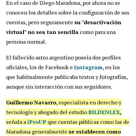
En el caso de Diego Maradona, por ahora no se
conocen los detalles sobre la configuración de sus
cuentas, pero seguramente
su "desactivación
virtual" no sea tan sencilla
como para una
persona normal.
El fallecido astro argentino poseía dos perfiles
oficiales, los de Facebook e
Instagram
, en los
que habitualmente publicaba textos y fotografías,
aunque sin interacción con sus seguidores.
Guillermo
Navarro
, especialista en derecho y
tecnología y abogado del estudio
BILDENLEX
,
señala a
iProUP
que cuentas públicas como las de
Maradona generalmente
se establecen como