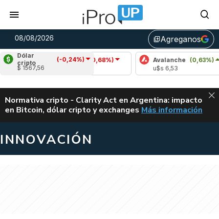
08/08/2026
Agreganos
library_add
Dólar
(-0,24%)
Cardano
(-0,68%)
Avalanche
(0,63%)
cripto
$ 1567,56
u$s 0,20
u$s 6,53
ALERTA
Normativa cripto - Clarity Act en Argentina: impacto
en Bitcoin, dólar cripto y exchanges
Más información
CLARITY ACT EN AR
INNOVACIÓN