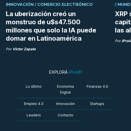
INNOVACIÓN /
COMERCIO ELECTRÓNICO
/
MUND
La uberización creó un
XRP s
monstruo de u$s47.500
capit
millones que solo la IA puede
las a
domar en Latinoamérica
Por
iPro
Por
Víctor Zapata
EXPLORÁ
iProUP
Lo último
Economía
Finanzas 4.0
Digital
Empleo 4.0
Innovación
Startups
Leaders
Contacto