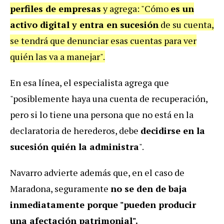
perfiles de empresas
y agrega: "Cómo
es un
activo digital y entra en sucesión
de su cuenta,
se tendrá que denunciar esas cuentas para ver
quién las va a manejar".
En esa línea, el especialista agrega que
"posiblemente haya una cuenta de recuperación,
pero si lo tiene una persona que no está en la
declaratoria de herederos, debe
decidirse en la
sucesión quién la administra
".
Navarro advierte además que, en el caso de
Maradona, seguramente
no se den de baja
inmediatamente porque "pueden producir
una afectación patrimonial".