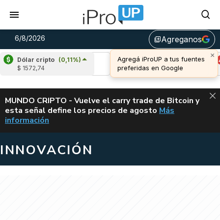
6/8/2026
Agreganos
library_add
Dólar cripto
(0,11%)
Ripple
(-1,73%)
Cardano
(1,32%)
Ava
$ 1572,74
u$s 1,04
u$s 0,19
u$s
ALERTA
MUNDO CRIPTO - Vuelve el carry trade de Bitcoin y
esta señal define los precios de agosto
Más
VUELVE EL CAR
información
INNOVACIÓN