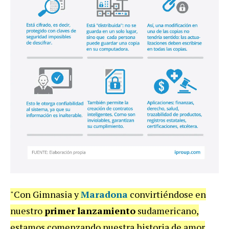
"Con Gimnasia y
Maradona
convirtiéndose en
nuestro
primer
lanzamiento
sudamericano,
estamos comenzando nuestra historia de amor