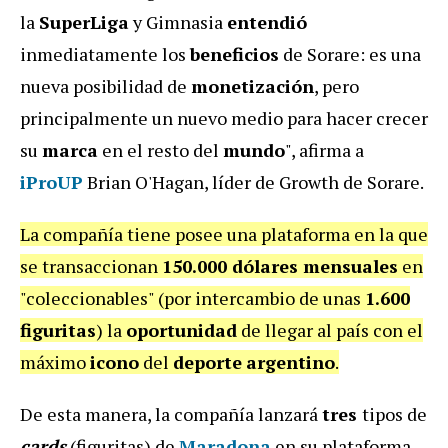
la
SuperLiga
y Gimnasia
entendió
inmediatamente los
beneficios
de Sorare: es una
nueva posibilidad de
monetización
, pero
principalmente un nuevo medio para hacer crecer
su
marca
en el resto del
mundo
", afirma a
iProUP
Brian O'Hagan, líder de Growth de Sorare.
La compañía tiene posee una plataforma en la que
se transaccionan
150.000 dólares mensuales
en
"coleccionables" (por intercambio de unas
1.600
figuritas
) la
oportunidad
de llegar al país con el
máximo
icono
del
deporte
argentino
.
De esta manera, la compañía lanzará
tres
tipos de
cards
(figuritas) de
Maradona
en su plataforma