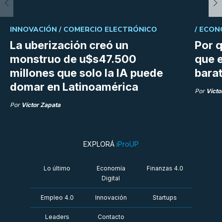
INNOVACIÓN /
COMERCIO ELECTRÓNICO
/
ECON
La uberización creó un
Por q
monstruo de u$s47.500
que e
millones que solo la IA puede
bara
domar en Latinoamérica
Por
Vícto
Por
Víctor Zapata
EXPLORÁ
iProUP
Lo último
Economía
Finanzas 4.0
Digital
Empleo 4.0
Innovación
Startups
Leaders
Contacto