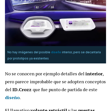
No hay imágenes del posible
diseño
interior, pero se decantaría
por prototipos ya existentes
No se conocen por ejemplo detalles del
interior
,
pero parece improbable que se adopten conceptos
del
ID.Crozz
que fue punto de partida de este
diseño
.
El llamativo
volante retráctil
y las
puertas