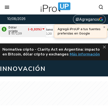
10/08/2026
Agreganos
library_add
Dólar
(-0,03%)
02%)
Cardano
(-0,70%)
Avalanche
(0,69%
cripto
$ 1572,59
u$s 0,20
u$s 6,54
ALERTA
Normativa cripto - Clarity Act en Argentina: impacto
en Bitcoin, dólar cripto y exchanges
Más información
CLARITY ACT EN AR
INNOVACIÓN