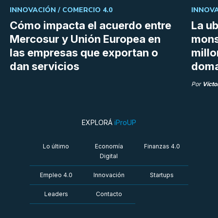
INNOVACIÓN /
COMERCIO 4.0
INNOVA
Cómo impacta el acuerdo entre
La ub
Mercosur y Unión Europea en
mons
las empresas que exportan o
millo
dan servicios
doma
Por
Vícto
EXPLORÁ
iProUP
Lo último
Economía
Finanzas 4.0
Digital
Empleo 4.0
Innovación
Startups
Leaders
Contacto