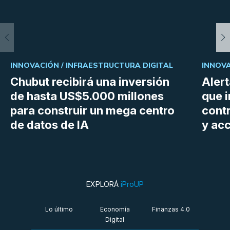
INNOVACIÓN /
INFRAESTRUCTURA DIGITAL
INNOVA
Chubut recibirá una inversión
Aler
de hasta US$5.000 millones
que i
para construir un mega centro
cont
de datos de IA
y ac
EXPLORÁ
iProUP
Lo último
Economía
Finanzas 4.0
Digital