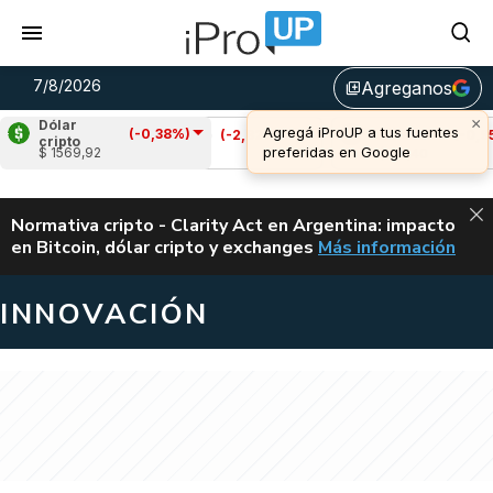
7/8/2026
Agreganos
library_add
Dólar
(-0,38%)
Cardano
(-2,82%)
Avalanche
(-0,95%)
cripto
$ 1569,92
u$s 0,20
u$s 6,40
ALERTA
Normativa cripto - Clarity Act en Argentina: impacto
en Bitcoin, dólar cripto y exchanges
Más información
CLARITY ACT EN AR
INNOVACIÓN