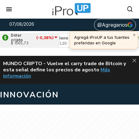
07/08/2026
Agreganos
library_add
Dólar
(-0,38%)
,49%)
Cardano
(4,77%)
Avalanche
(1,32%)
cripto
$ 1565,73
u$s 0,20
u$s 6,49
ALERTA
MUNDO CRIPTO - Vuelve el carry trade de Bitcoin y
esta señal define los precios de agosto
Más
VUELVE EL CAR
información
INNOVACIÓN