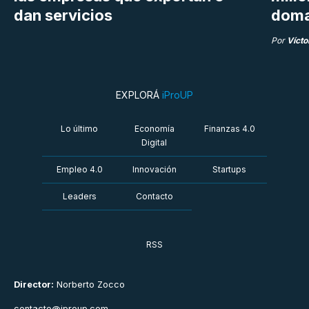
dan servicios
doma
Por
Vícto
EXPLORÁ
iProUP
Lo último
Economía
Finanzas 4.0
Digital
Empleo 4.0
Innovación
Startups
Leaders
Contacto
RSS
Director:
Norberto Zocco
contacto@iproup.com