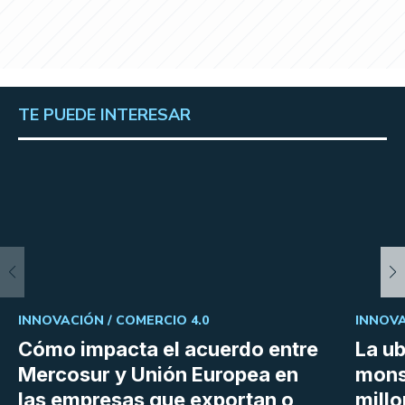
TE PUEDE INTERESAR
INNOVACIÓN /
COMERCIO 4.0
INNOVA
Cómo impacta el acuerdo entre
La ub
Mercosur y Unión Europea en
mons
las empresas que exportan o
millo