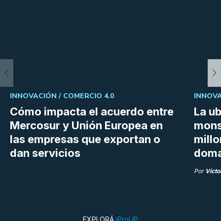
INNOVACIÓN /
COMERCIO 4.0
INNOVA
Cómo impacta el acuerdo entre
La ub
Mercosur y Unión Europea en
mons
las empresas que exportan o
millo
dan servicios
doma
Por
Vícto
EXPLORÁ
iProUP