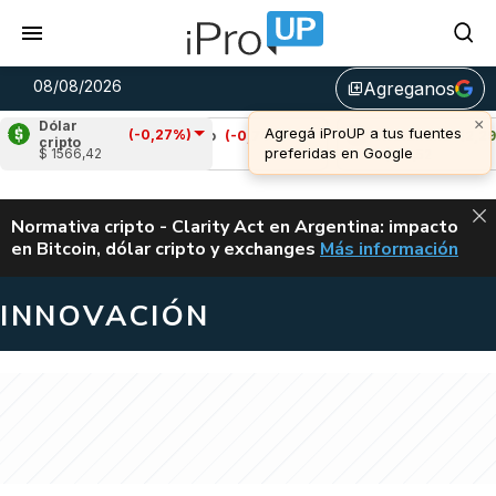
08/08/2026
Agreganos
library_add
Dólar
(-0,27%)
Cardano
(-0,74%)
Avalanche
(2,29%)
cripto
$ 1566,42
u$s 0,20
u$s 6,52
ALERTA
Normativa cripto - Clarity Act en Argentina: impacto
en Bitcoin, dólar cripto y exchanges
Más información
CLARITY ACT EN AR
INNOVACIÓN