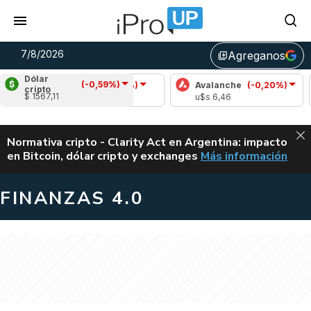
7/8/2026
Agreganos
library_add
Dólar
(-0,59%)
Cardano
(-0,21%)
Avalanche
(-0,20%)
cripto
$ 1567,11
u$s 0,20
u$s 6,46
ALERTA
Normativa cripto - Clarity Act en Argentina: impacto
en Bitcoin, dólar cripto y exchanges
Más información
CLARITY ACT EN AR
FINANZAS 4.0