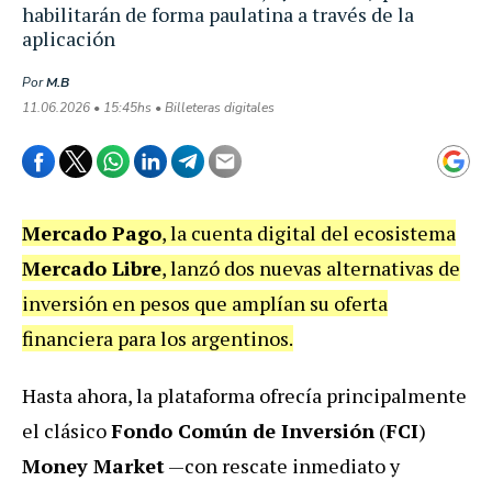
habilitarán de forma paulatina a través de la
aplicación
Por
M.B
11.06.2026 • 15:45hs • Billeteras digitales
Mercado Pago
, la cuenta digital del ecosistema
Mercado Libre
, lanzó dos nuevas alternativas de
inversión en pesos que amplían su oferta
financiera para los argentinos.
Hasta ahora, la plataforma ofrecía principalmente
el clásico
Fondo Común de Inversión
(
FCI
)
Money Market
—con rescate inmediato y