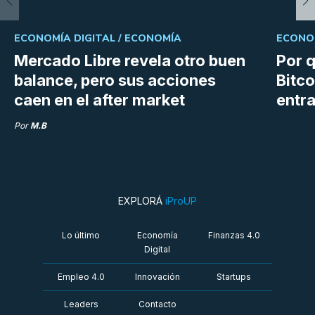
ECONOMÍA DIGITAL /
ECONOMÍA
ECONOM
Mercado Libre revela otro buen
Por q
balance, pero sus acciones
Bitco
caen en el after market
entra
Por
M.B
EXPLORÁ
iProUP
Lo último
Economía
Finanzas 4.0
Digital
Empleo 4.0
Innovación
Startups
Leaders
Contacto