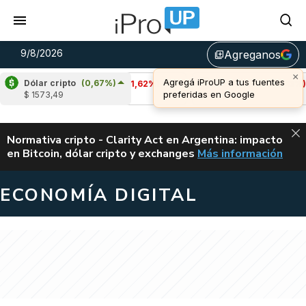
9/8/2026
Agreganos
library_add
Dólar cripto
(0,67%)
Cardano
(-1,62%)
Avalanche
(-0,43%)
$ 1573,49
u$s 0,20
u$s 6,48
ALERTA
Normativa cripto - Clarity Act en Argentina: impacto
en Bitcoin, dólar cripto y exchanges
Más información
CLARITY ACT EN AR
ECONOMÍA DIGITAL