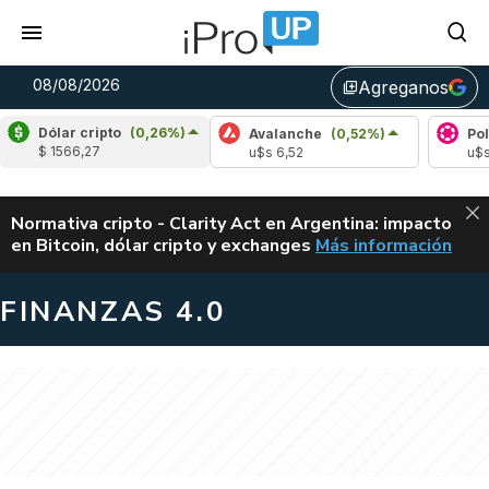
08/08/2026
Agreganos
library_add
Dólar cripto
(0,26%)
dano
(0,18%)
Avalanche
(0,52%)
Polkadot
(
$ 1566,27
 0,20
u$s 6,52
u$s 0,82
ALERTA
Normativa cripto - Clarity Act en Argentina: impacto
en Bitcoin, dólar cripto y exchanges
Más información
CLARITY ACT EN AR
FINANZAS 4.0