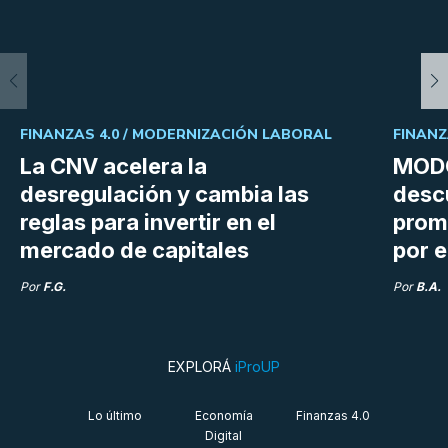
FINANZAS 4.0 /
MODERNIZACIÓN LABORAL
FINANZ
La CNV acelera la
MODO
desregulación y cambia las
desc
reglas para invertir en el
prom
mercado de capitales
por e
Por
F.G.
Por
B.A.
EXPLORÁ
iProUP
Lo último
Economía
Finanzas 4.0
Digital