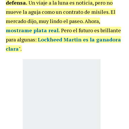
defensa.
Un viaje a la luna es noticia, pero no
mueve la aguja como un contrato de misiles. El
mercado dijo, muy lindo el paseo. Ahora,
mostrame plata real.
Pero el futuro es brillante
para algunas:
Lockheed Martin es la ganadora
clara
".