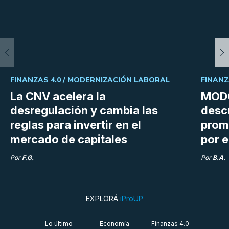
FINANZAS 4.0 /
MODERNIZACIÓN LABORAL
FINANZ
La CNV acelera la
MODO
desregulación y cambia las
desc
reglas para invertir en el
prom
mercado de capitales
por e
Por
F.G.
Por
B.A.
EXPLORÁ
iProUP
Lo último
Economía
Finanzas 4.0