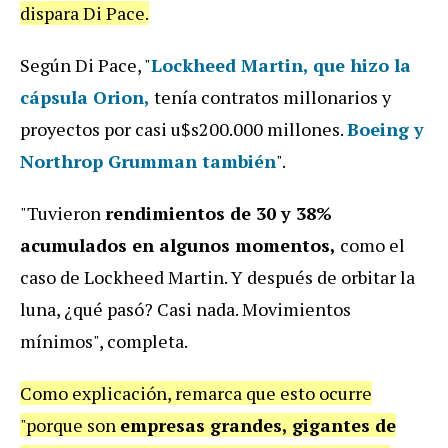
dispara Di Pace.
Según Di Pace, "
Lockheed Martin, que hizo la
cápsula Orion,
tenía contratos millonarios y
proyectos por casi u$s200.000 millones.
Boeing y
Northrop Grumman también
".
"Tuvieron
rendimientos de 30 y 38%
acumulados en algunos momentos,
como el
caso de Lockheed Martin. Y después de orbitar la
luna, ¿qué pasó? Casi nada. Movimientos
mínimos", completa.
Como explicación, remarca que esto ocurre
"porque son
empresas grandes, gigantes de