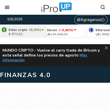
6/8/2026
Agreganos
library_add
Dólar cripto
(0,31%)
Bitcoin
(-0,60%)
Ethereum
(-0
$ 1570,53
u$s 64.409,00
u$s 1906,10
ALERTA
MUNDO CRIPTO - Vuelve el carry trade de Bitcoin y
esta señal define los precios de agosto
Más
VUELVE EL CAR
información
FINANZAS 4.0