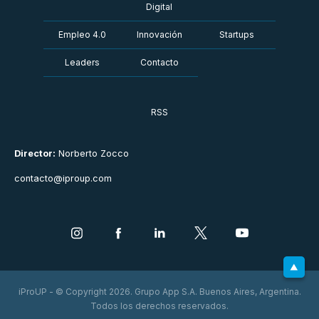
Digital
Empleo 4.0
Innovación
Startups
Leaders
Contacto
RSS
Director:
Norberto Zocco
contacto@iproup.com
iProUP - © Copyright 2026. Grupo App S.A. Buenos Aires, Argentina.
Todos los derechos reservados.