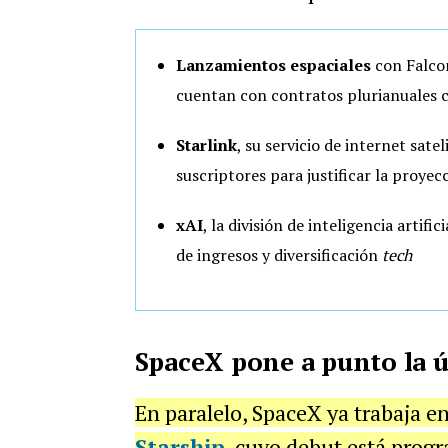
Lanzamientos espaciales
con Falcon
cuentan con contratos plurianuales 
Starlink
, su servicio de internet sat
suscriptores para justificar la proyec
xAI
, la división de inteligencia artif
de ingresos y diversificación
tech
SpaceX pone a punto la ú
En paralelo, SpaceX ya trabaja en
Starship
, cuyo debut está prog