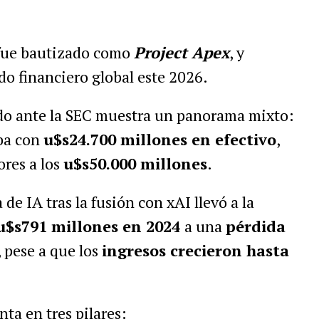
 fue bautizado como
Project Apex
, y
do financiero global este 2026.
ado ante la SEC muestra un panorama mixto:
ba con
u$s24.700 millones en efectivo
,
ores a los
u$s50.000 millones
.
 de IA tras la fusión con xAI llevó a la
u$s791 millones en 2024
a una
pérdida
, pese a que los
ingresos crecieron hasta
ta en tres pilares: