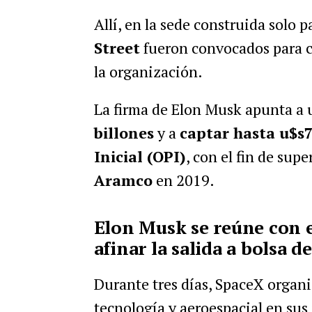
Allí, en la sede construida solo 
Street
fueron convocados para co
la organización.
La firma de Elon Musk apunta a 
billones
y a
captar hasta u$s
Inicial (OPI)
, con el fin de sup
Aramco
en 2019.
Elon Musk se reúne con e
afinar la salida a bolsa d
Durante tres días, SpaceX organi
tecnología y aeroespacial en sus