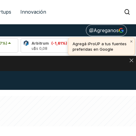
rtups
Innovación
Agreganos
library_add
×
Arbitrum
(-1,61%)
Bitcoin
(0,98%)
E
Agregá iProUP a tus fuentes
u$s 0,08
u$s 64.742,00
u
preferidas en Google
DE DE BITCOIN Y ESTA SEÑAL DEFINE LOS PRECIOS DE AG