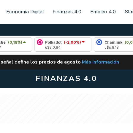
Economía Digital
Finanzas 4.0
Empleo 4.0
Sta
%)
Polkadot
(-2,00%)
Chainlink
(0,07%)
u$s 0,84
u$s 8,18
ALERTA
 señal define los precios de agosto
Más información
VUELVE EL CARRY TRA
FINANZAS 4.0