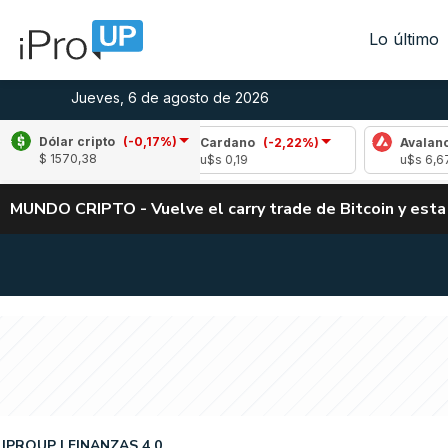
Lo último
Jueves, 6 de agosto de 2026
Dólar cripto
(-0,17%)
1,61%)
Cardano
(-2,22%)
Avalanche
(0,18
$ 1570,38
u$s 0,19
u$s 6,67
MUNDO CRIPTO - Vuelve el carry trade de Bitcoin y esta
IPROUP
FINANZAS 4.0