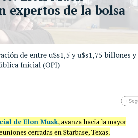
n expertos de la bolsa
ación de entre u$s1,5 y u$s1,75 billones y 
blica Inicial (OPI)
+ Seg
cial de Elon Musk
, avanza hacia la mayor
 reuniones cerradas en Starbase, Texas.