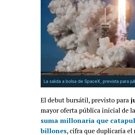
La salida a bolsa de SpaceX, prevista para juli
El debut bursátil, previsto para
j
mayor oferta pública inicial de la
suma millonaria que catapul
billones
, cifra que
duplicaría el