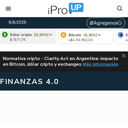
8/8/2026
Agreganos
library_add
Dólar cripto
(0,30%)
Bitcoin
(0,16%)
Ethereum
$ 1571,76
u$s 64.952,00
u$s 1919,2
ALERTA
Normativa cripto - Clarity Act en Argentina: impacto
en Bitcoin, dólar cripto y exchanges
Más información
CLARITY ACT EN AR
FINANZAS 4.0