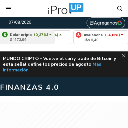
07/08/2026
Agreganos
library_add
Dólar cripto
(0,37%)
Cardano
(5,37%)
Avalanche
(-4,13%)
$ 1573,96
u$s 0,20
u$s 6,40
ALERTA
MUNDO CRIPTO - Vuelve el carry trade de Bitcoin y
esta señal define los precios de agosto
Más
VUELVE EL CAR
información
FINANZAS 4.0