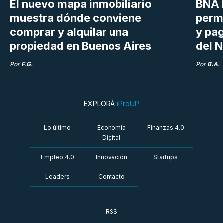
El nuevo mapa inmobiliario
BNA 
muestra dónde conviene
perm
comprar y alquilar una
y pag
propiedad en Buenos Aires
del N
Por
F.G.
Por
B.A.
EXPLORÁ
iProUP
Lo último
Economía
Finanzas 4.0
Digital
Empleo 4.0
Innovación
Startups
Leaders
Contacto
RSS