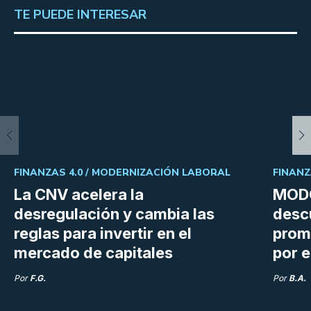
TE PUEDE INTERESAR
FINANZAS 4.0 /
MODERNIZACIÓN LABORAL
FINANZ
La CNV acelera la
MODO
desregulación y cambia las
desc
reglas para invertir en el
prom
mercado de capitales
por e
Por
F.G.
Por
B.A.