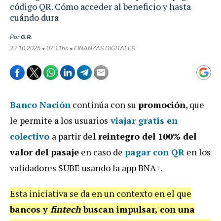
código QR. Cómo acceder al beneficio y hasta
cuándo dura
Por
G.R.
23.10.2025 • 07:11hs • FINANZAS DIGITALES
Banco Nación
continúa con su
promoción
, que
le permite a los usuarios
viajar gratis en
colectivo
a partir de
l reintegro del 100% del
valor del pasaje
en caso de
pagar con QR
en los
validadores SUBE usando la app BNA+.
Esta iniciativa se da en un contexto en el que
bancos y
fintech
buscan impulsar, con una