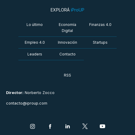
EXPLORÁ
iProUP
Lo último
Economía
Finanzas 4.0
Digital
Empleo 4.0
Innovación
Startups
Leaders
Contacto
RSS
Director:
Norberto Zocco
contacto@iproup.com