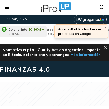
09/08/2026
Agreganos
library_add
×
Agregá iProUP a tus fuentes
Dólar cripto
(0,36%)
(-0,37%)
Cardano
(-0,23%)
Avalanche
(-
preferidas en Google
$ 1573,92
3
u$s 0,20
u$s 6,47
ALERTA
Normativa cripto - Clarity Act en Argentina: impacto
en Bitcoin, dólar cripto y exchanges
Más información
CLARITY ACT EN AR
FINANZAS 4.0