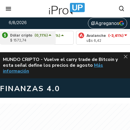
6/8/2026
Agreganos
library_add
Dólar cripto
(0,11%)
Cardano
(1,32%)
Avalanche
(-3,41%)
Pol
$ 1572,74
u$s 0,19
u$s 6,42
u$s
ALERTA
MUNDO CRIPTO - Vuelve el carry trade de Bitcoin y
esta señal define los precios de agosto
Más
VUELVE EL CAR
información
FINANZAS 4.0