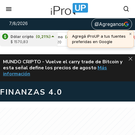
7/8/2026
Agreganos
library_add
×
Agregá iProUP a tus fuentes
Dólar cripto
(0,21%)
7%)
Cardano
(4,80%)
Avalanche
(-3,48%)
preferidas en Google
$ 1570,83
u$s 0,20
u$s 6,42
ALERTA
MUNDO CRIPTO - Vuelve el carry trade de Bitcoin y
esta señal define los precios de agosto
Más
VUELVE EL CAR
información
FINANZAS 4.0