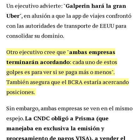
Un ejecutivo advierte: "
Galperin hará la gran
Uber
", en alusión a que la app de viajes confrontó
con las autoridades de transporte de EEUU para
consolidar su dominio.
Otro ejecutivo cree que "
ambas empresas
terminarán acordando
: cada uno de estos
golpes es para ver si se paga más o menos".
También asegura que el BCRA estaría acercando
posiciones.
Sin embargo, ambas empresas se ven en el mismo
espejo.
La CNDC obligó a Prisma (que
manejaba en exclusiva la emisión y
procesamiento de pagos VISA), a vender el