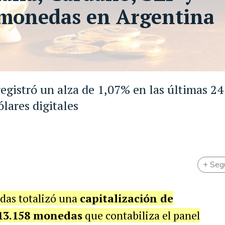
tomonedas en Argentina
registró un alza de 1,07% en las últimas 24
ólares digitales
+ Seg
das totalizó una
capitalización de
13.158 monedas
que contabiliza el panel