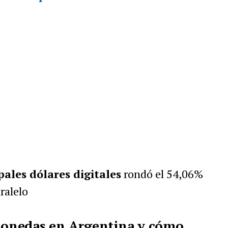
pales dólares digitales
rondó el 54,06%
aralelo
onedas en Argentina y cómo