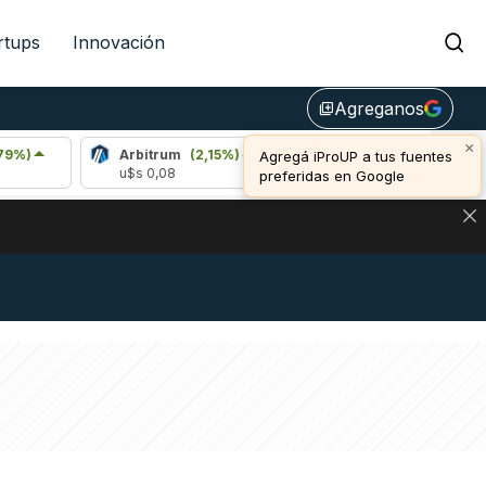
rtups
Innovación
Agreganos
library_add
×
Arbitrum
(2,15%)
Bitcoin
(-0,02%)
Agregá iProUP a tus fuentes
u$s 0,08
u$s 65.100,00
preferidas en Google
NA: IMPACTO EN BITCOIN, DÓLAR CRIPTO Y EXCHANGES