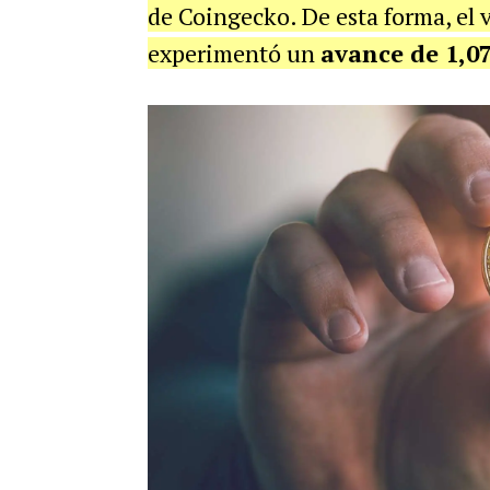
de Coingecko.
De esta forma, el v
experimentó un
avance de 1,0