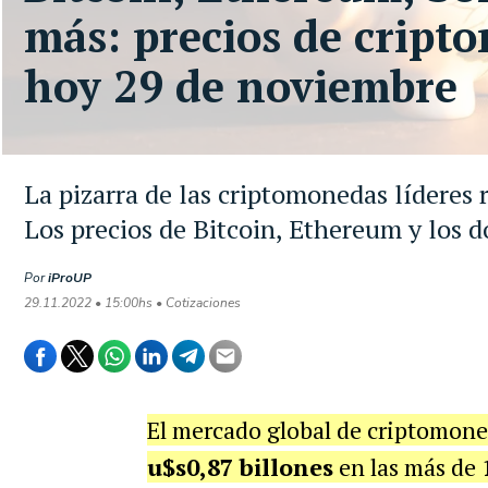
más: precios de crip
hoy 29 de noviembre
La pizarra de las criptomonedas líderes 
Los precios de Bitcoin, Ethereum y los d
Por
iProUP
29.11.2022 • 15:00hs • Cotizaciones
El mercado global de criptomone
u$s0,87 billones
en las más de