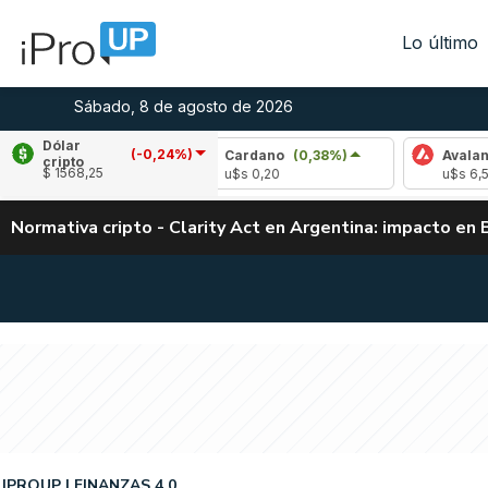
Lo último
Sábado, 8 de agosto de 2026
Dólar
(-0,24%)
0,87%)
Cardano
(0,38%)
Avalanche
(1,2
cripto
$ 1568,25
u$s 0,20
u$s 6,55
Normativa cripto - Clarity Act en Argentina: impacto en 
IPROUP
FINANZAS 4.0