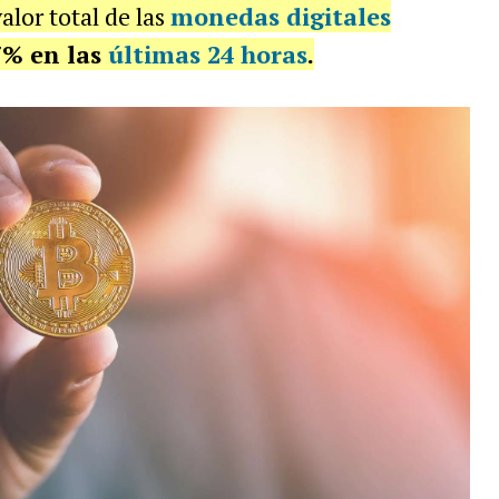
alor total de las
monedas digitales
7% en las
últimas 24 horas
.