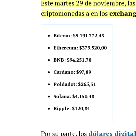
Este martes 29 de noviembre, la
criptomonedas a en los
exchang
Bitcoin: $5.191.772,43
Ethereum: $379.520,00
BNB: $94.251,78
Cardano: $97,89
Poldadot: $265,51
Solana: $4.150,48
Ripple: $120,84
Por su parte, los
dólares digita