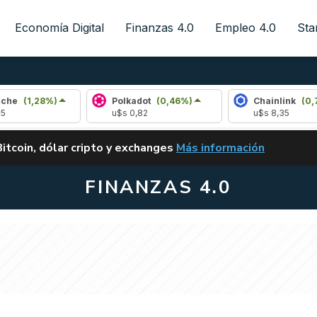
Economía Digital
Finanzas 4.0
Empleo 4.0
Sta
8%)
Polkadot
(0,46%)
Chainlink
(0,79%)
u$s 0,82
u$s 8,35
ALERTA
Bitcoin, dólar cripto y exchanges
Más información
CLARITY ACT EN ARGENTI
FINANZAS 4.0