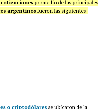
s
cotizaciones
promedio de las principales
es argentinos
fueron las siguientes:
les o criptodólares
se ubicaron de la