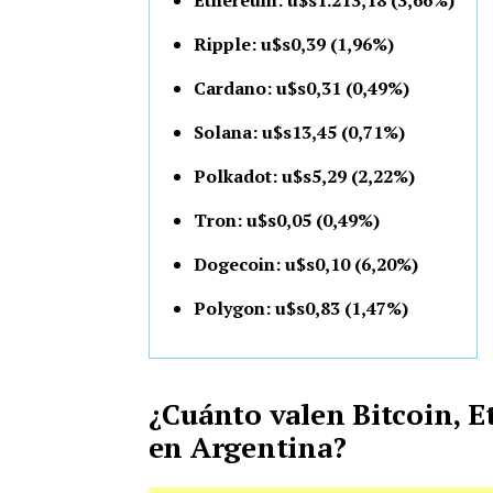
Ethereum: u$s1.213,18 (3,66%)
Ripple: u$s0,39 (1,96%)
Cardano: u$s0,31 (0,49%)
Solana: u$s13,45 (0,71%)
Polkadot: u$s5,29 (2,22%)
Tron: u$s0,05 (0,49%)
Dogecoin: u$s0,10 (6,20%)
Polygon: u$s0,83 (1,47%)
¿Cuánto valen Bitcoin, 
en Argentina?