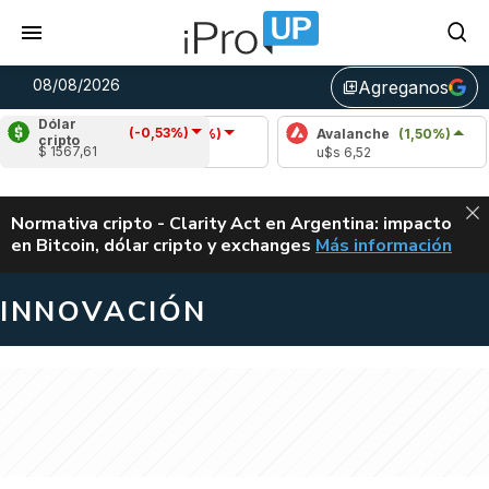
08/08/2026
Agreganos
library_add
Dólar
(-0,53%)
Cardano
(-1,15%)
Avalanche
(1,50%)
Pol
cripto
$ 1567,61
u$s 0,20
u$s 6,52
u$s
ALERTA
Normativa cripto - Clarity Act en Argentina: impacto
en Bitcoin, dólar cripto y exchanges
Más información
CLARITY ACT EN AR
INNOVACIÓN