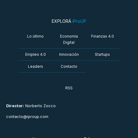
EXPLORÁ
iProUP
Lo último
Economía
Finanzas 4.0
Digital
Empleo 4.0
Innovación
Startups
Leaders
Contacto
RSS
Director:
Norberto Zocco
contacto@iproup.com