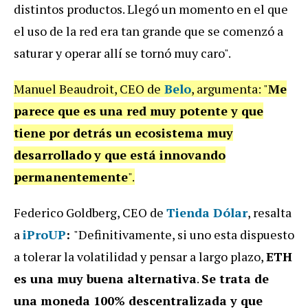
distintos productos. Llegó un momento en el que
el uso de la red era tan grande que se comenzó a
saturar y operar allí se tornó muy caro".
Manuel Beaudroit, CEO de
Belo
, argumenta: "
Me
parece que es una red muy potente y que
tiene por detrás un ecosistema muy
desarrollado
y que está innovando
permanentemente
".
Federico Goldberg, CEO de
Tienda Dólar
, resalta
a
iProUP
:
"Definitivamente, si uno esta dispuesto
a tolerar la volatilidad y pensar a largo plazo,
ETH
es una muy buena alternativa
.
Se trata de
una moneda 100% descentralizada y que