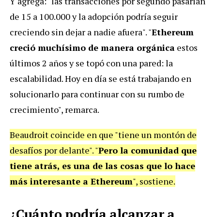
Y agrega: "las transacciones por segundo pasarían
de 15 a 100.000 y la adopción podría seguir
creciendo sin dejar a nadie afuera". "
Ethereum
creció muchísimo de manera orgánica
estos
últimos 2 años y se topó con una pared: la
escalabilidad. Hoy en día se está trabajando en
solucionarlo para continuar con su rumbo de
crecimiento", remarca.
Beaudroit coincide en que "tiene un montón de
desafíos por delante". "
Pero la comunidad que
tiene atrás, es una de las cosas que lo hace
más interesante a Ethereum
", sostiene.
¿Cuánto podría alcanzar a