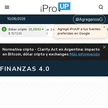
10/08/2026
Agreganos
library_add
Dólar cripto
(0,05%)
)
Cardano
(-0,70%)
Avalanche
(0,69%)
$ 1573,55
u$s 0,20
u$s 6,55
ALERTA
Normativa cripto - Clarity Act en Argentina: impacto
en Bitcoin, dólar cripto y exchanges
Más información
CLARITY ACT EN AR
FINANZAS 4.0