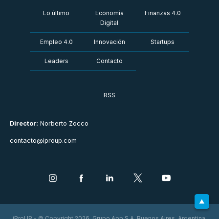
Lo último
Economía
Finanzas 4.0
Digital
Empleo 4.0
Innovación
Startups
Leaders
Contacto
RSS
Director:
Norberto Zocco
contacto@iproup.com
iProUP - © Copyright 2026. Grupo App S.A. Buenos Aires, Argentina.