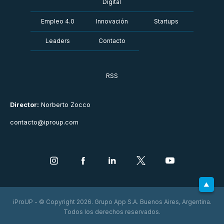
Digital
Empleo 4.0
Innovación
Startups
Leaders
Contacto
RSS
Director:
Norberto Zocco
contacto@iproup.com
iProUP - © Copyright 2026. Grupo App S.A. Buenos Aires, Argentina.
Todos los derechos reservados.