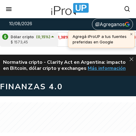
10/08/2026
Agreganos
library_add
Dólar cripto
(0,15%)
Cardano
(-1,38%)
Avalanche
(-0,25%)
$ 1573,45
u$s 0,20
u$s 6,47
ALERTA
Normativa cripto - Clarity Act en Argentina: impacto
en Bitcoin, dólar cripto y exchanges
Más información
CLARITY ACT EN AR
FINANZAS 4.0