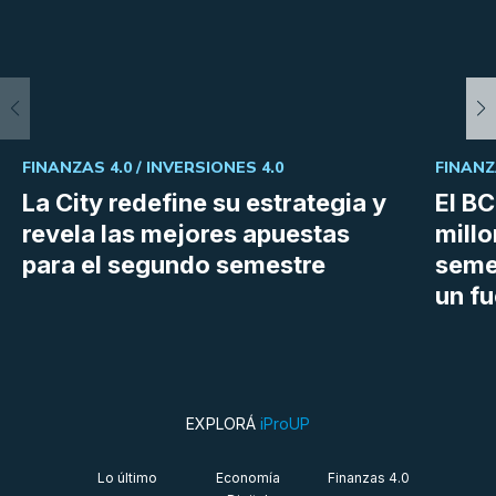
FINANZAS 4.0 /
INVERSIONES 4.0
FINANZ
La City redefine su estrategia y
El B
revela las mejores apuestas
millo
para el segundo semestre
semes
un fu
EXPLORÁ
iProUP
Lo último
Economía
Finanzas 4.0