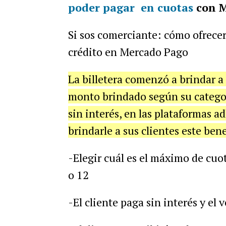
poder
pagar en cuotas
con M
Si sos comerciante: cómo ofrecer
crédito en Mercado Pago
La billetera comenzó a brindar a 
monto brindado según su categor
sin interés, en las plataformas a
brindarle a sus clientes este ben
-Elegir cuál es el máximo de cuot
o 12
-El cliente paga sin interés y el