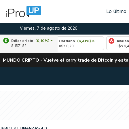
Lo último
Viernes, 7 de agosto de 2026
Dólar cripto
(0,10%)
-2,20%)
Cardano
(6,41%)
Avalanche
(-4,
$ 1571,52
u$s 0,20
u$s 6,43
MUNDO CRIPTO - Vuelve el carry trade de Bitcoin y esta
IPROUP
FINANZAS 4.0