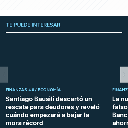
TE PUEDE INTERESAR
FINANZAS 4.0 /
ECONOMÍA
FINANZ
Santiago Bausili descartó un
La n
rescate para deudores y reveló
falso
cuándo empezará a bajar la
Banc
mora récord
ahor