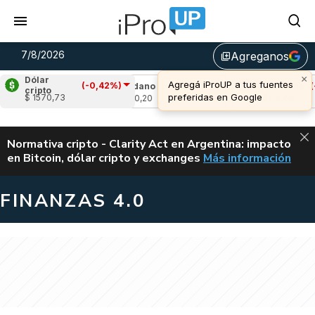
7/8/2026
Agreganos
library_add
Dólar
(-0,42%)
,96%)
Cardano
(-2,66%)
Avalanche
(-0,95
cripto
$ 1570,73
u$s 0,20
u$s 6,40
ALERTA
Normativa cripto - Clarity Act en Argentina: impacto
en Bitcoin, dólar cripto y exchanges
Más información
CLARITY ACT EN AR
FINANZAS 4.0