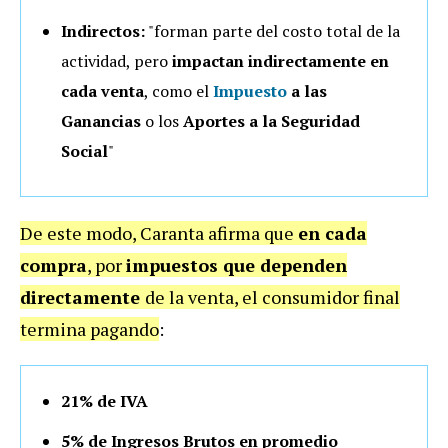
Indirectos:
"forman parte del costo total de la
actividad, pero
impactan indirectamente en
cada venta
, como el
Impuesto
a las
Ganancias
o los
Aportes a la Seguridad
Social
"
De este modo, Caranta afirma que
en cada
compra
, por
impuestos que dependen
directamente
de la venta, el consumidor final
termina pagando
:
21% de IVA
5% de Ingresos Brutos en promedio