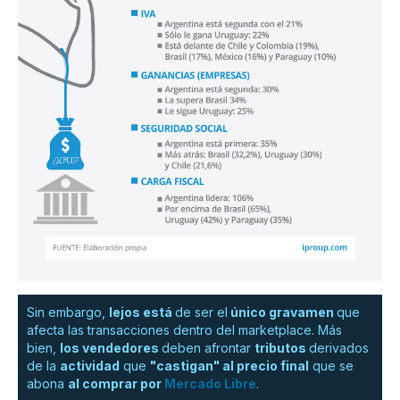
Sin embargo,
lejos está
de ser el
único gravamen
que
afecta las transacciones dentro del marketplace. Más
bien,
los vendedores
deben afrontar
tributos
derivados
de la
actividad
que
"castigan" al precio final
que se
abona
al comprar por
Mercado Libre
.