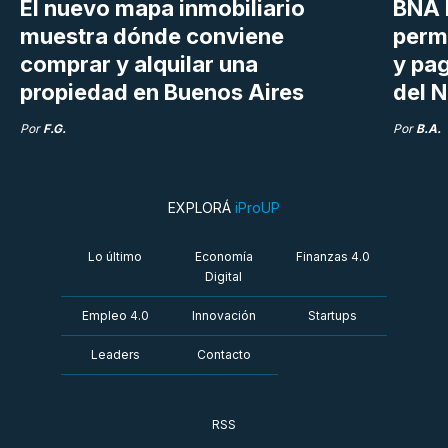
El nuevo mapa inmobiliario
BNA 
muestra dónde conviene
perm
comprar y alquilar una
y pag
propiedad en Buenos Aires
del N
Por
F.G.
Por
B.A.
EXPLORÁ
iProUP
Lo último
Economía
Finanzas 4.0
Digital
Empleo 4.0
Innovación
Startups
Leaders
Contacto
RSS