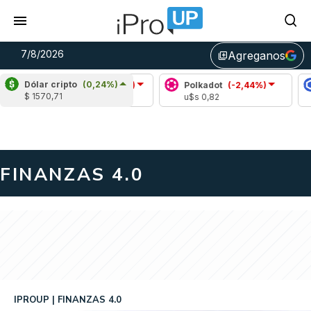
7/8/2026
Agreganos
library_add
Dólar cripto
(0,24%)
Avalanche
(-3,30%)
Polkadot
(-2,44%)
Chain
$ 1570,71
u$s 6,42
u$s 0,82
u$s 8
ALERTA
FINANZAS 4.0
IPROUP
FINANZAS 4.0