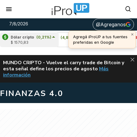
7/8/2026
Agreganos
library_add
Dólar cripto
(0,21%)
Cardano
(4,80%)
Avalanche
(-3,48%)
$ 1570,83
u$s 0,20
u$s 6,42
ALERTA
MUNDO CRIPTO - Vuelve el carry trade de Bitcoin y
esta señal define los precios de agosto
Más
VUELVE EL CAR
información
FINANZAS 4.0