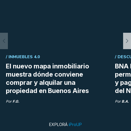
/
INMUEBLES 4.0
/
DESC
El nuevo mapa inmobiliario
BNA 
muestra dónde conviene
perm
comprar y alquilar una
y pag
propiedad en Buenos Aires
del N
Por
F.G.
Por
B.A.
EXPLORÁ
iProUP