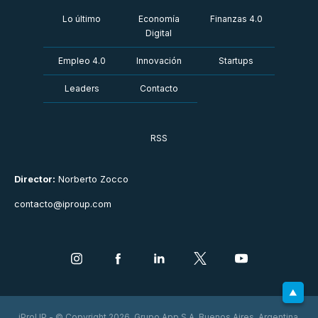
Lo último
Economía
Finanzas 4.0
Digital
Empleo 4.0
Innovación
Startups
Leaders
Contacto
RSS
Director:
Norberto Zocco
contacto@iproup.com
iProUP - © Copyright 2026. Grupo App S.A. Buenos Aires, Argentina.