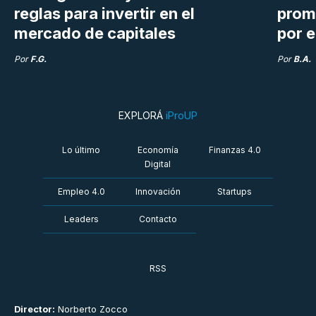
reglas para invertir en el
prom
mercado de capitales
por e
Por
F.G.
Por
B.A.
EXPLORÁ
iProUP
Lo último
Economía
Finanzas 4.0
Digital
Empleo 4.0
Innovación
Startups
Leaders
Contacto
RSS
Director:
Norberto Zocco