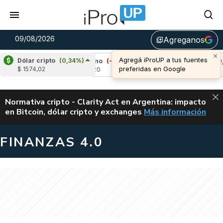
09/08/2026
Agreganos
library_add
×
Agregá iProUP a tus fuentes
Dólar cripto
(0,34%)
8%)
Cardano
(-1,52%)
Avalanche
(-0,83%)
preferidas en Google
$ 1574,02
u$s 0,20
u$s 6,49
ALERTA
Normativa cripto - Clarity Act en Argentina: impacto
en Bitcoin, dólar cripto y exchanges
Más información
CLARITY ACT EN AR
FINANZAS 4.0