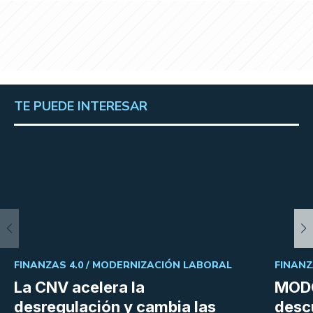
TE PUEDE INTERESAR
FINANZAS 4.0 /
MODERNIZACIÓN LABORAL
FINANZ
La CNV acelera la
MODO
desregulación y cambia las
desc