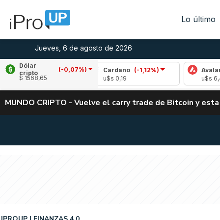
Lo último
Jueves, 6 de agosto de 2026
Dólar
(-0,07%)
,66%)
Cardano
(-1,12%)
Avalanche
(-3,85
cripto
$ 1568,65
u$s 0,19
u$s 6,44
MUNDO CRIPTO - Vuelve el carry trade de Bitcoin y esta
IPROUP
FINANZAS 4.0