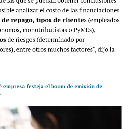
de las que se puedan obtener conclusiones
sible analizar el costo de las financiaciones
 de repago, tipos de cliente
s (empleados
ónomos, monotributistas o PyMEs),
os
de riesgos (determinado por
es), entre otros muchos factores", dijo la
é empresa festeja el boom de emisión de
o