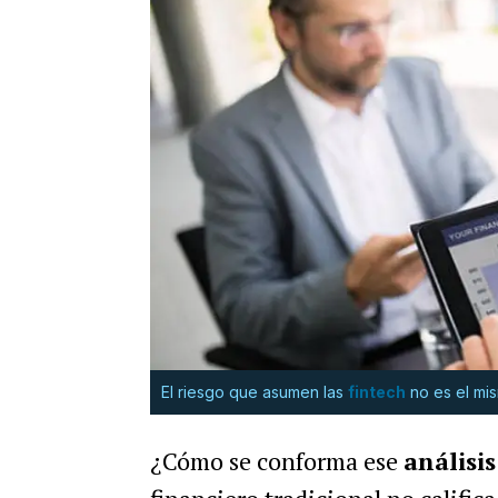
El riesgo que asumen las
fintech
no es el mis
¿Cómo se conforma ese
análisis