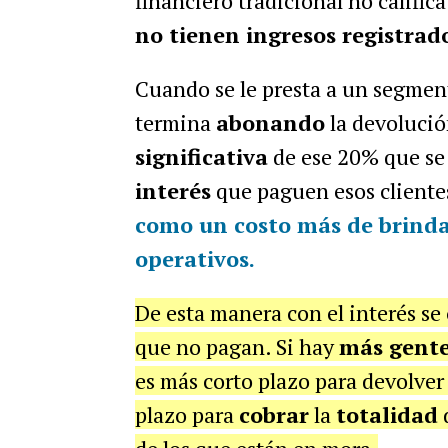
financiero tradicional no calific
no tienen ingresos registrad
Cuando se le presta a un segme
termina
abonando
la devolució
significativa
de ese 20% que se 
interés
que paguen esos cliente
como un
costo más
de brinda
operativos.
De esta manera con el interés se
que no pagan. Si hay
más gente
es más corto plazo para devolve
plazo para
cobrar
la
totalidad