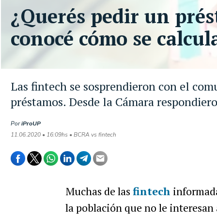
¿Querés pedir un prés
conocé cómo se calcula
Las fintech se sosprendieron con el com
préstamos. Desde la Cámara respondiero
Por
iProUP
11.06.2020 • 16:09hs • BCRA vs fintech
Muchas de las
fintech
informada
la población que no le interesan 