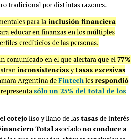
ro tradicional por distintas razones.
mentales para la
inclusión financiera
ara educar en finanzas en los múltiples
files crediticios de las personas.
n comunicado en el que alertara que el
77%
estran
inconsistencias
y
tasas excesivas
 Cámara Argentina de
Fintech
les
respondió
s representa
sólo un 25% del total de los
 el
cotejo
liso y llano de las
tasas
de interés
Financiero Total
asociado
no conduce a