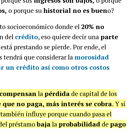
a porque sus
ingresos son bajos,
o porque
os,
o porque su
historial no es buen
o?
nto socioeconómico donde el
20% no
n del
crédito
, eso quiere decir una
parte
está prestando se pierde. Por ende, el
s tendrá que considerar la
morosidad
r un crédito así como otros costos
compensan
la
pérdida
de capital de los
 que no paga, más interés se cobra
. Y si
r también influye porque cuando pasa el
del préstamo
baja
la
probabilidad
de
pago