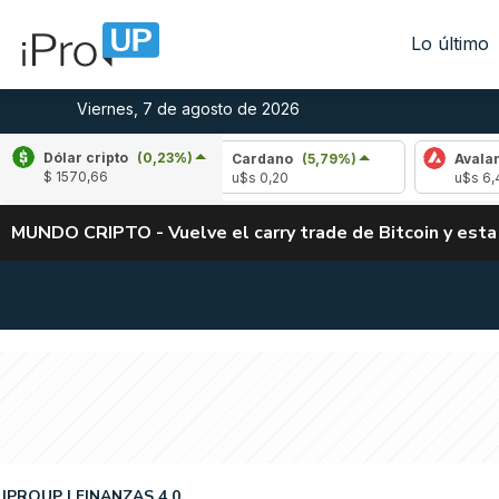
Lo último
Viernes, 7 de agosto de 2026
Dólar cripto
(0,23%)
-1,17%)
Cardano
(5,79%)
Avalanche
(0,1
$ 1570,66
u$s 0,20
u$s 6,45
MUNDO CRIPTO - Vuelve el carry trade de Bitcoin y esta
IPROUP
FINANZAS 4.0