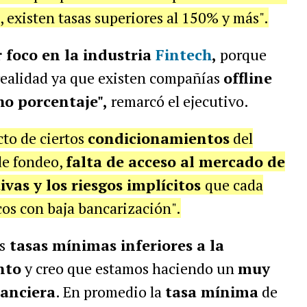
, existen tasas superiores al 150% y más".
r foco en la industria
Fintech
,
porque
realidad ya que existen compañías
offline
ho porcentaje",
remarcó el ejecutivo.
cto de ciertos
condicionamientos
del
de fondeo,
falta de acceso al mercado de
ivas y los riesgos implícitos
que cada
os con baja bancarización".
s
tasas mínimas inferiores a la
nto
y creo que estamos haciendo un
muy
nanciera
. En promedio la
tasa mínima
de