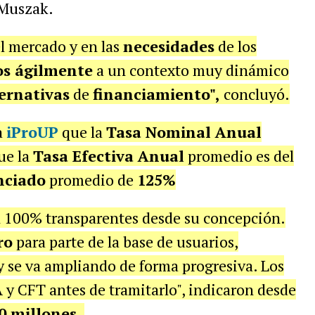
Muszak.
l mercado y en las
necesidades
de los
s ágilmente
a un contexto muy dinámico
ernativas
de
financiamiento",
concluyó.
a
iProUP
que la
Tasa Nominal Anual
ue la
Tasa Efectiva Anual
promedio es del
nciado
promedio de
125%
n 100% transparentes desde su concepción.
ro
para parte de la base de usuarios,
 se va ampliando de forma progresiva. Los
y CFT antes de tramitarlo", indicaron desde
0 millones.