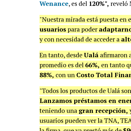
Wenance
, es del
120%",
reveló 
"Nuestra mirada está puesta en e
usuarios
para poder
adaptarno
y con necesidad de acceder a
alt
En tanto, desde
Ualá
afirmaron 
promedio es del
66%,
en tanto q
88%,
con un
Costo Total Fina
"Todos los productos de Ualá so
Lanzamos préstamos en ene
teniendo una
gran recepción,
y
usuarios pueden ver la TNA, TEA 
la firma, que ya prestó más de
$9