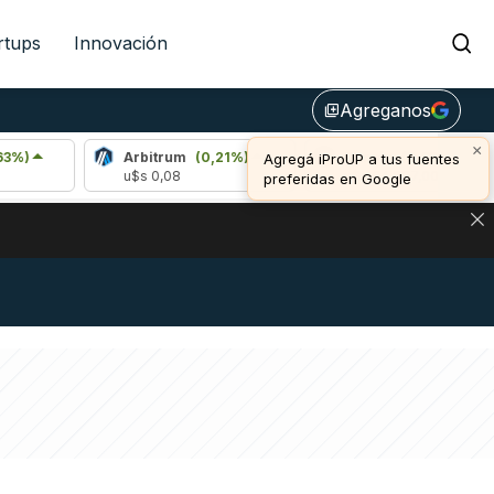
rtups
Innovación
Agreganos
library_add
×
Arbitrum
(0,21%)
Bitcoin
(0,53%)
Agregá iProUP a tus fuentes
u$s 0,08
u$s 64.897,00
preferidas en Google
DE DE BITCOIN Y ESTA SEÑAL DEFINE LOS PRECIOS DE AG