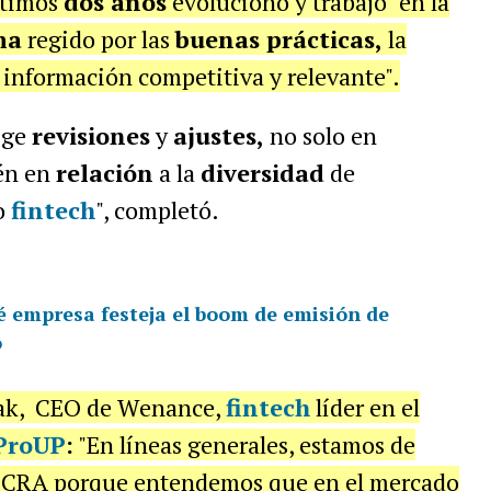
ltimos
dos años
evolucionó y trabajó "en la
ma
regido por las
buenas prácticas,
la
 información competitiva y relevante".
ige
revisiones
y
ajustes,
no solo en
én en
relación
a la
diversidad
de
o
fintech
", completó.
é empresa festeja el boom de emisión de
o
zak, CEO de Wenance,
fintech
líder en el
ProUP
:
"En líneas generales, estamos de
 BCRA porque entendemos que en el mercado