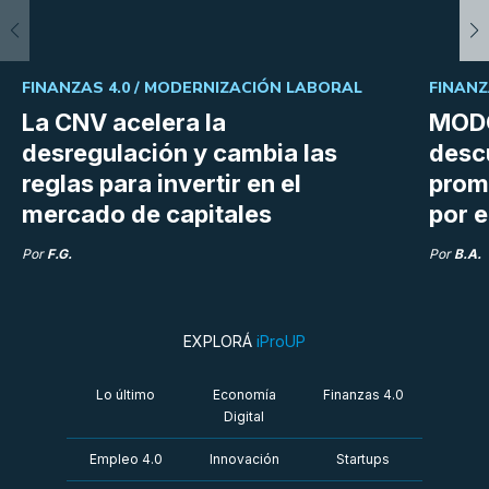
FINANZAS 4.0 /
MODERNIZACIÓN LABORAL
FINANZ
La CNV acelera la
MODO
desregulación y cambia las
desc
reglas para invertir en el
prom
mercado de capitales
por e
Por
F.G.
Por
B.A.
EXPLORÁ
iProUP
Lo último
Economía
Finanzas 4.0
Digital
Empleo 4.0
Innovación
Startups