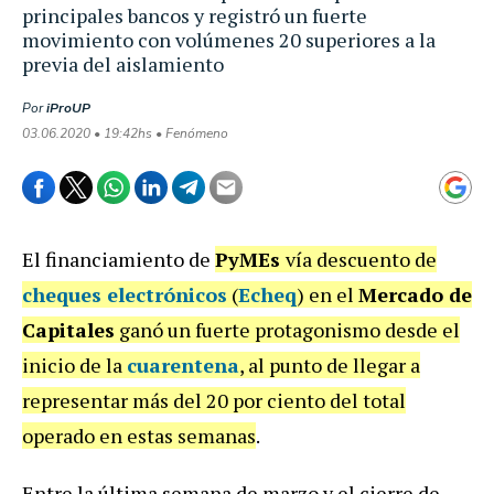
principales bancos y registró un fuerte
movimiento con volúmenes 20 superiores a la
previa del aislamiento
Por
iProUP
03.06.2020 • 19:42hs • Fenómeno
El financiamiento de
PyMEs
vía descuento de
cheques electrónicos
(
Echeq
) en el
Mercado de
Capitales
ganó un fuerte protagonismo desde el
inicio de la
cuarentena
, al punto de llegar a
representar más del 20 por ciento del total
operado en estas semanas
.
Entre la última semana de marzo y el cierre de