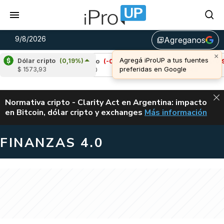
9/8/2026
Agreganos
library_add
Dólar cripto
(0,19%)
Cardano
(-0,02%)
Avalanche
(-0,93%)
$ 1573,93
u$s 0,20
u$s 6,48
ALERTA
Normativa cripto - Clarity Act en Argentina: impacto
en Bitcoin, dólar cripto y exchanges
Más información
CLARITY ACT EN AR
FINANZAS 4.0