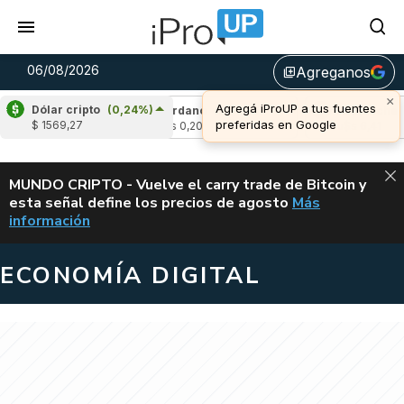
06/08/2026
Agreganos
library_add
×
Agregá iProUP a tus fuentes
Dólar cripto
(0,24%)
(-1,75%)
Cardano
(2,72%)
Avalanche
(-3
preferidas en Google
$ 1569,27
u$s 0,20
u$s 6,41
ALERTA
MUNDO CRIPTO - Vuelve el carry trade de Bitcoin y
esta señal define los precios de agosto
Más
VUELVE EL CAR
información
ECONOMÍA DIGITAL