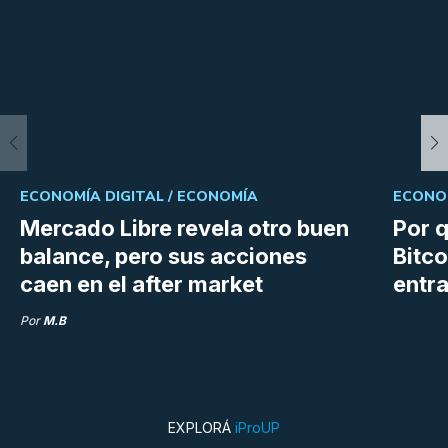
ECONOMÍA DIGITAL /
ECONOMÍA
ECONOM
Mercado Libre revela otro buen
Por q
balance, pero sus acciones
Bitco
caen en el after market
entra
Por
M.B
EXPLORÁ
iProUP